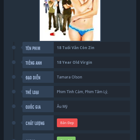
18 Tuổi Vẫn Còn Zin
TÊN PHIM
18 Year Old Virgin
TIẾNG ANH
Tamara Olson
ĐẠO DIỄN
Phim Tình Cảm
,
Phim Tâm Lý
,
THỂ LOẠI
Âu Mỹ
QUỐC GIA
Bản Đẹp
CHẤT LƯỢNG