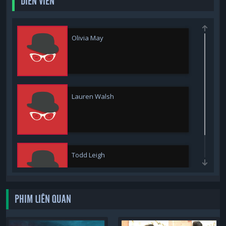
DIỄN VIÊN
Olivia May
Lauren Walsh
Todd Leigh
PHIM LIÊN QUAN