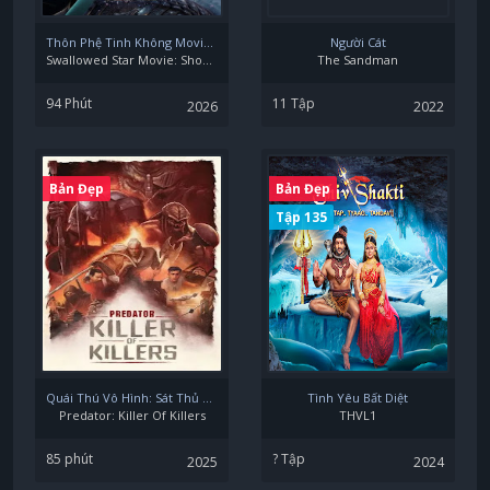
Thôn Phệ Tinh Không Movie: Quyết Chiến Nguyên Thủy Tinh
Người Cát
Swallowed Star Movie: Showdown On Primeval Star
The Sandman
94 Phút
11 Tập
2026
2022
Bản Đẹp
Bản Đẹp
Tập 135
Quái Thú Vô Hình: Sát Thủ Diệt Sát Thủ
Tình Yêu Bất Diệt
Predator: Killer Of Killers
THVL1
85 phút
? Tập
2025
2024