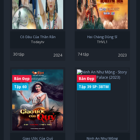
Cô Dâu Của Thần Rắn
Hai Chàng Dũng Sĩ
Todaytv
THVL1
30 tập
74 tập
2024
2023
Bản Đẹp
Bản Đẹp
Tập 60
Tập 39 SP-38TM
Giao Ước Của Quỷ
Ninh An Như Mộng