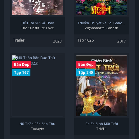
Tiểu Tài Nữ Gả Thay
Truyền Thuyết Về Bal Ganesha (Thần Voi)
The Substitute Love
Vighnaharta Ganesh
Trailer
Tập 1026
2023
2017
Bản Đẹp
Bản Đẹp
Tập 167
Tập 240
Nữ Thần Rắn Báo Thù
Chiến Binh Mặt Trời
Todaytv
THVL1