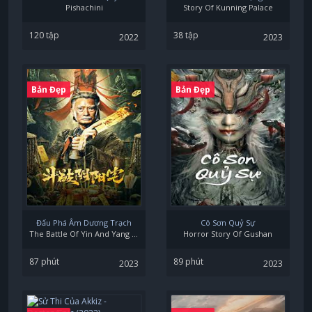
Pishachini
Story Of Kunning Palace
120 tập
38 tập
2022
2023
Bản Đẹp
Bản Đẹp
Đấu Phá Âm Dương Trạch
Cô Sơn Quỷ Sự
The Battle Of Yin And Yang House
Horror Story Of Gushan
87 phút
89 phút
2023
2023