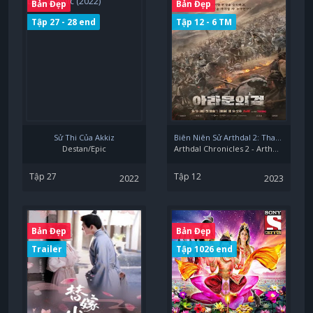
Bản Đẹp
Bản Đẹp
Tập 27 - 28 end
Tập 12 - 6 TM
Sử Thi Của Akkiz
Biên Niên Sử Arthdal 2: Thanh Kiếm Của Aramun
Destan/Epic
Arthdal Chronicles 2 - Arthdal Chronicles: The Sword Of Aramun
Tập 27
Tập 12
2022
2023
Bản Đẹp
Bản Đẹp
Trailer
Tập 1026 end