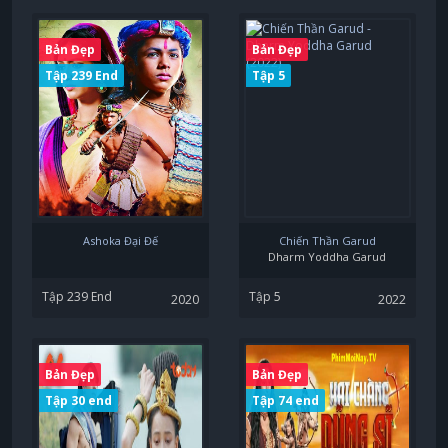
Bản Đẹp
Bản Đẹp
Tập 239 End
Tập 5
Ashoka Đại Đế
Chiến Thần Garud
Dharm Yoddha Garud
Tập 239 End
Tập 5
2020
2022
Bản Đẹp
Bản Đẹp
Tập 30 end
Tập 74 end