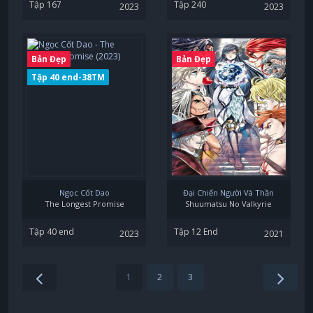
Tập 167
Tập 240
2023
2023
Bản Đẹp
Bản Đẹp
Tập 40 end-38TM
Ngọc Cốt Dao
Đại Chiến Người Và Thần
The Longest Promise
Shuumatsu No Valkyrie
Tập 40 end
Tập 12 End
2023
2021
1
2
3