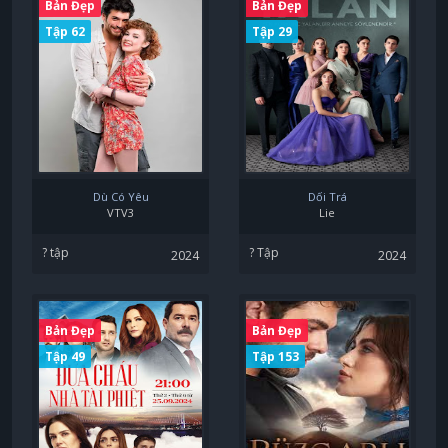
Bản Đẹp
Bản Đẹp
Tập 62
Tập 29
Dù Có Yêu
Dối Trá
VTV3
Lie
? tập
? Tập
2024
2024
Bản Đẹp
Bản Đẹp
Tập 49
Tập 153