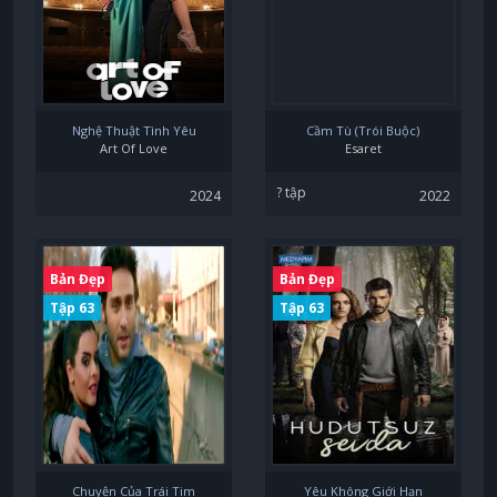
Nghệ Thuật Tình Yêu
Cầm Tù (Trói Buộc)
Art Of Love
Esaret
? tập
2024
2022
Bản Đẹp
Bản Đẹp
Tập 63
Tập 63
Chuyện Của Trái Tim
Yêu Không Giới Hạn