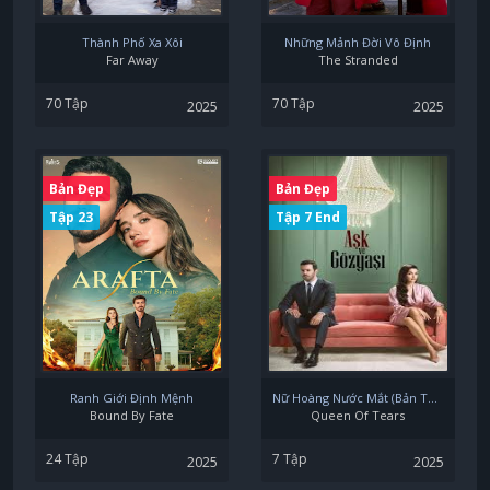
Thành Phố Xa Xôi
Những Mảnh Đời Vô Định
Far Away
The Stranded
70 Tập
70 Tập
2025
2025
Bản Đẹp
Bản Đẹp
Tập 23
Tập 7 End
Ranh Giới Định Mệnh
Nữ Hoàng Nước Mắt (Bản Thổ)
Bound By Fate
Queen Of Tears
24 Tập
7 Tập
2025
2025