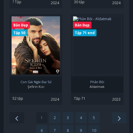
? Tập
30 tập
2024
2024
Bản Đẹp
Bản Đẹp
Tập 50
Tập 71 end
Con Gái Ngài Đại Sứ
Phản Bội
Şefirin Kızı
Aldatmak
52 tập
Tập 71
2024
2023
1
2
3
4
5
6
7
8
9
10