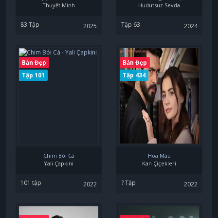
Thuyết Minh
Hudutsuz Sevda
83 Tập
Tập 63
2025
2024
Bản Đẹp
Bản Đẹp
Tập 101
Tập 434
Chim Bói Cá
Hoa Máu
Yali Çapkini
Kan Çiçekleri
101 tập
? Tập
2022
2022