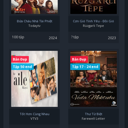
Đứa Cháu Nhà Tài Phiệt
Cơn Gió Tình Yêu - Đồi Gió
Todaytv
Rüzgarli Tepe
100 tập
? tập
2024
2023
Bản Đẹp
Bản Đẹp
Tập 50 end
Tập 17 - 24 end
Tốt Hơn Cùng Nhau
Thư Từ Biệt
VTV3
Farewell Letter