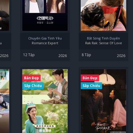
Chuyên Gia Tình Yêu
Bắt Sóng Tình Duyên
u
Romance Expert
Rak Rak: Sense Of Love
12 Tập
8 Tập
2026
2026
2026
Bản Đẹp
Bản Đẹp
Sắp Chiếu
Sắp Chiếu