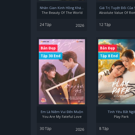
Nhân Gian Kinh Hồng Khách
The Beauty Of The World
24 Tập
12 Tập
2026
Bản Đẹp
Bản Đẹp
Tập 30 End
Tập 8 End
Em Là Niềm Vui Đến Muộn
Tình Yêu Bất Ng
You Are My Fateful Love
Play Park
30 Tập
8 Tập
2026