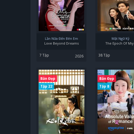
Lần Nữa Đến Bên Em
Mật Ngữ Kỷ
Love Beyond Dreams
The Epoch Of Miy
7 Tập
38 Tập
2026
Bản Đẹp
Bản Đẹp
Tập 22
Tập 8