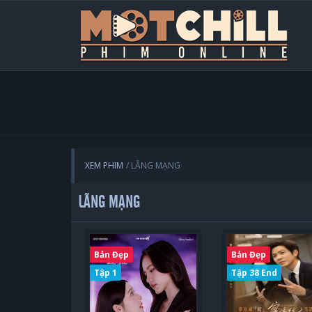
XEM PHIM
LÃNG MẠNG
LÃNG MẠNG
Bản Đẹp
Bản Đẹp
Tập 1
Tập 38 End