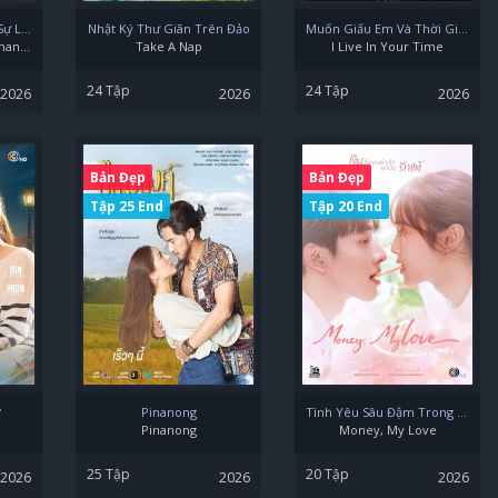
Giá Trị Tuyệt Đối Của Sự Lãng Mạn
Nhật Ký Thư Giãn Trên Đảo
Muốn Giấu Em Và Thời Gian Đi
Absolute Value Of Romance
Take A Nap
I Live In Your Time
24 Tập
24 Tập
2026
2026
2026
Bản Đẹp
Bản Đẹp
Tập 25 End
Tập 20 End
ờ
Pinanong
Tình Yêu Sâu Đậm Trong Tim
Pinanong
Money, My Love
25 Tập
20 Tập
2026
2026
2026