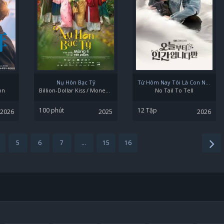
Nụ Hôn Bạc Tỷ
Từ Hôm Nay Tôi Là Con Người
on
Billion-Dollar Kiss / Money Kisses
No Tail To Tell
100 phút
12 Tập
2026
2025
2026
5
6
7
...
15
16