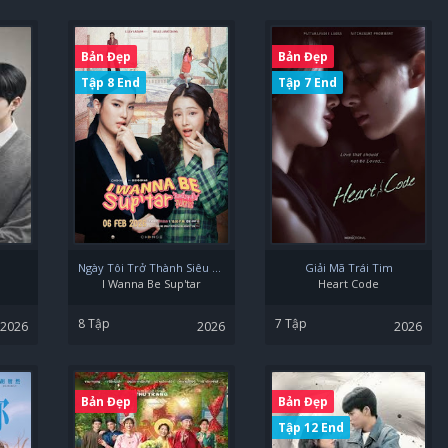
Bản Đẹp
Bản Đẹp
Tập 8 End
Tập 7 End
Ngày Tôi Trở Thành Siêu Sao
Giải Mã Trái Tim
I Wanna Be Sup'tar
Heart Code
8 Tập
7 Tập
2026
2026
2026
Bản Đẹp
Bản Đẹp
Tập 12 End