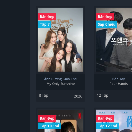
Bản Đẹp
Bản Đẹp
Tập 7
Sắp Chiếu
Ánh Dương Giữa Trời
Bốn Tay
My Only Sunshine
Four Hands
8 Tập
12 Tập
2026
Bản Đẹp
Bản Đẹp
Tập 10 End
Tập 12 End