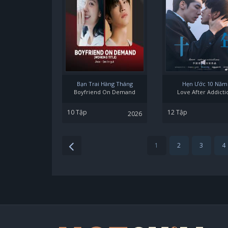
Bạn Trai Hàng Tháng
Hẹn Ước 10 Năm
Boyfriend On Demand
Love After Addicti
10 Tập
12 Tập
2026
1
2
3
4