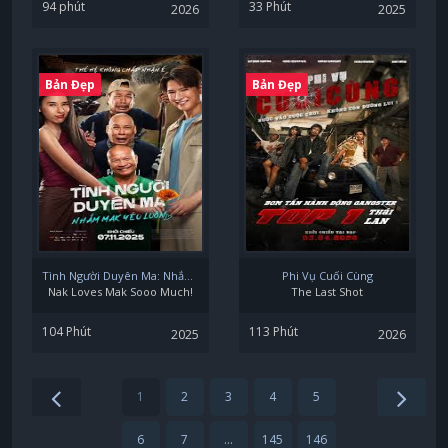
94 phút
33 Phút
2026
2025
Bản Đẹp
Bản Đẹp
Tình Người Duyên Ma: Nhắm Mak Yêu Luôn
Phi Vụ Cuối Cùng
Nak Loves Mak Sooo Much!
The Last Shot
104 Phút
113 Phút
2025
2026
1
2
3
4
5
6
7
...
145
146