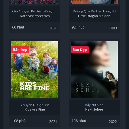
Câu Chuyện Kỳ Diệu Đông Bắc: Khúc Diêu Lam
Dương Quá Và Tiểu Long Nữ
Notheast Mysteries
Little Dragon Maiden
60 Phút
92 Phút
2026
1983
Bản Đẹp
Bản Đẹp
Chuyến Đi Gặp Mẹ
Bẫy Nữ Sinh
Kids Are Fine
Next Sohee
108 phút
138 phút
2021
2022