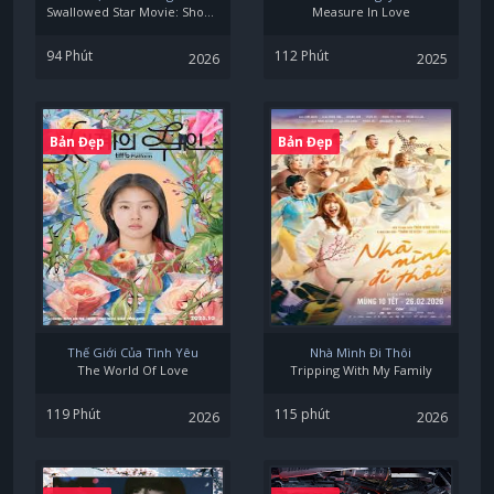
Swallowed Star Movie: Showdown On Primeval Star
Measure In Love
94 Phút
112 Phút
2026
2025
Bản Đẹp
Bản Đẹp
Thế Giới Của Tình Yêu
Nhà Mình Đi Thôi
The World Of Love
Tripping With My Family
119 Phút
115 phút
2026
2026