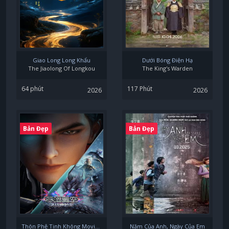
Giao Long Long Khẩu
Dưới Bóng Điện Hạ
The Jiaolong Of Longkou
The King's Warden
64 phút
117 Phút
2026
2026
Bản Đẹp
Bản Đẹp
Thôn Phệ Tinh Không Movie: Quyết Chiến Nguyên Thủy Tinh
Năm Của Anh, Ngày Của Em