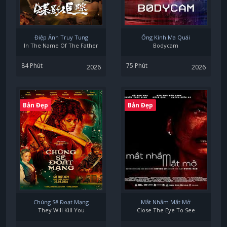
Điệp Ảnh Truy Tung
Ống Kính Ma Quái
In The Name Of The Father
Bodycam
84 Phút
75 Phút
2026
2026
Bản Đẹp
Bản Đẹp
Chúng Sẽ Đoạt Mạng
Mắt Nhắm Mắt Mở
They Will Kill You
Close The Eye To See