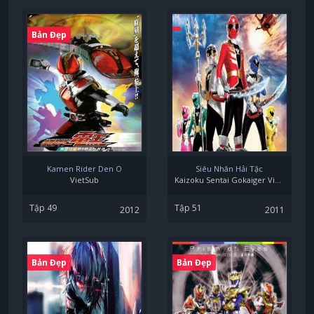
Bản Đẹp
Kamen Rider Den O
Siêu Nhân Hải Tặc
VietSub
Kaizoku Sentai Gokaiger VietSub
Tập 49
Tập 51
2012
2011
Bản Đẹp
Bản Đẹp