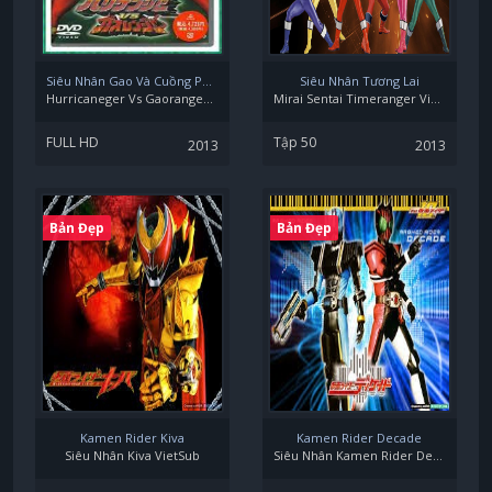
Siêu Nhân Gao Và Cuồng Phong
Siêu Nhân Tương Lai
Hurricaneger Vs Gaoranger VietSub
Mirai Sentai Timeranger VietSub
FULL HD
Tập 50
2013
2013
Bản Đẹp
Bản Đẹp
Kamen Rider Kiva
Kamen Rider Decade
Siêu Nhân Kiva VietSub
Siêu Nhân Kamen Rider Decade VietSub