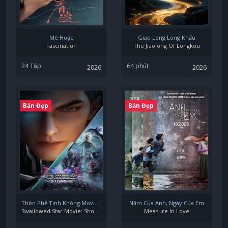
Mê Hoặc
Giao Long Long Khẩu
Fascination
The Jiaolong Of Longkou
24 Tập
64 phút
2026
2026
Bản Đẹp
Bản Đẹp
Thôn Phệ Tinh Không Movie: Quyết Chiến Nguyên Thủy Tinh
Năm Của Anh, Ngày Của Em
Swallowed Star Movie: Showdown On Primeval Star
Measure In Love