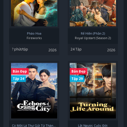
Pháo Hoa
Rể Hiền (Phần 2)
Fireworks
Royal Upstart (Season 2)
? phút/tập
24 Tập
2026
2026
Bản Đẹp
Bản Đẹp
Tập 24
Tập 29
Có Một Lá Thư Gửi Từ Thành Phố Cảng
Lật Ngược Cuộc Đời