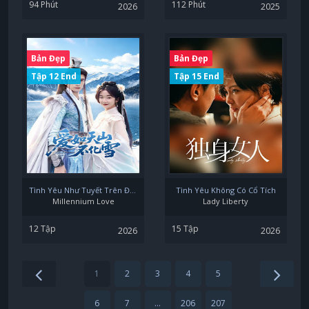
94 Phút
112 Phút
2026
2025
Bản Đẹp
Bản Đẹp
Tập 12 End
Tập 15 End
Tình Yêu Như Tuyết Trên Đỉnh Thiên Sơn
Tình Yêu Không Có Cổ Tích
Millennium Love
Lady Liberty
12 Tập
15 Tập
2026
2026
1
2
3
4
5
6
7
...
206
207