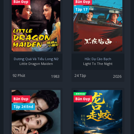
Bản Đẹp
Bản Đẹp
Tập 17
Dương Quá Và Tiểu Long Nữ
Hắc Dạ Cáo Bạch
Little Dragon Maiden
Light To The Night
92 Phút
24 Tập
1983
2026
Bản Đẹp
Bản Đẹp
Tập 24 End