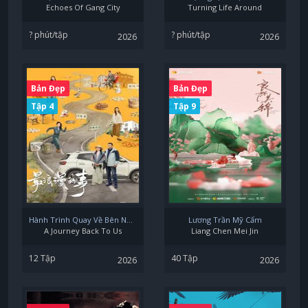
Echoes Of Gang City
Turning Life Around
? phút/tập
? phút/tập
2026
2026
Bản Đẹp
Bản Đẹp
Tập 4
Tập 9
Hành Trình Quay Về Bên Nhau
Lương Trần Mỹ Cẩm
A Journey Back To Us
Liang Chen Mei Jin
12 Tập
40 Tập
2026
2026