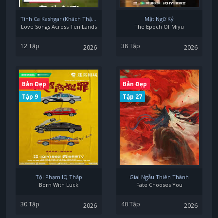
Tình Ca Kashgar (Khách Thập Luyến Ca)
Mật Ngữ Kỷ
Love Songs Across Ten Lands
The Epoch Of Miyu
12 Tập
38 Tập
2026
2026
Bản Đẹp
Bản Đẹp
Tập 9
Tập 27
Tội Phạm IQ Thấp
Giai Ngẫu Thiên Thành
Born With Luck
Fate Chooses You
30 Tập
40 Tập
2026
2026