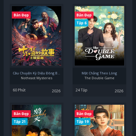
Bản Đẹp
Bản Đẹp
Tập 6
Câu Chuyện Kỳ Diệu Đông Bắc: Khúc Diêu Lam
Mặt Chẳng Theo Lòng
Notheast Mysteries
The Double Game
60 Phút
24 Tập
2026
2026
Bản Đẹp
Bản Đẹp
Tập 21
Tập 19