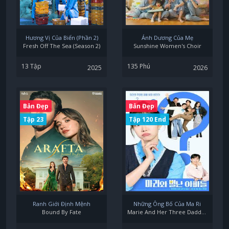
Hương Vị Của Biển (Phần 2)
Ánh Dương Của Mẹ
Fresh Off The Sea (Season 2)
Sunshine Women's Choir
13 Tập
135 Phú
2025
2026
Bản Đẹp
Bản Đẹp
Tập 23
Tập 120 End
Ranh Giới Định Mệnh
Những Ông Bố Của Ma Ri
Bound By Fate
Marie And Her Three Daddies