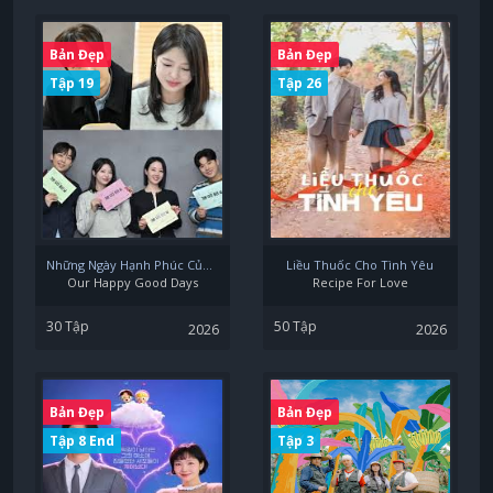
Bản Đẹp
Bản Đẹp
Tập 19
Tập 26
Những Ngày Hạnh Phúc Của Chúng Ta
Liều Thuốc Cho Tình Yêu
Our Happy Good Days
Recipe For Love
30 Tập
50 Tập
2026
2026
Bản Đẹp
Bản Đẹp
Tập 8 End
Tập 3