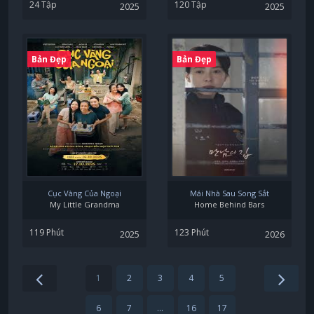
24 Tập
120 Tập
2025
2025
Bản Đẹp
Bản Đẹp
Cục Vàng Của Ngoại
Mái Nhà Sau Song Sắt
My Little Grandma
Home Behind Bars
119 Phút
123 Phút
2025
2026
1
2
3
4
5
6
7
...
16
17