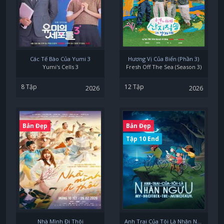
Các Tế Bào Của Yumi 3
Hương Vị Của Biển (Phần 3)
Yumi's Cells 3
Fresh Off The Sea (Season 3)
8 Tập
12 Tập
2026
2026
Bản Đẹp
Bản Đẹp
Tập 10 End
Nhà Mình Đi Thôi
Anh Trai Của Tôi Là Nhân Ngưu