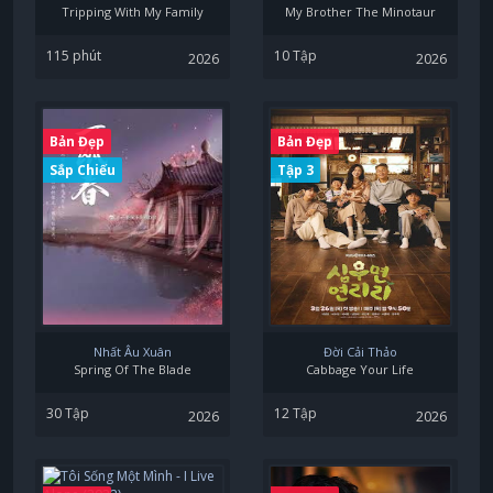
Tripping With My Family
My Brother The Minotaur
115 phút
10 Tập
2026
2026
Bản Đẹp
Bản Đẹp
Sắp Chiếu
Tập 3
Nhất Âu Xuân
Đời Cải Thảo
Spring Of The Blade
Cabbage Your Life
30 Tập
12 Tập
2026
2026