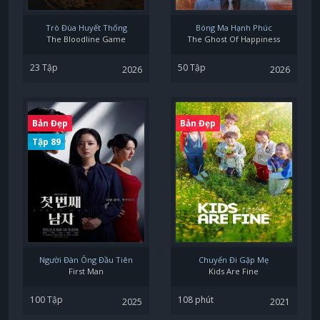
Trò Đùa Huyết Thống
Bóng Ma Hạnh Phúc
The Bloodline Game
The Ghost Of Happiness
23 Tập
50 Tập
2026
2026
Bản Đẹp
Bản Đẹp
Tập 89
Người Đàn Ông Đầu Tiên
Chuyến Đi Gặp Mẹ
First Man
Kids Are Fine
100 Tập
108 phút
2025
2021