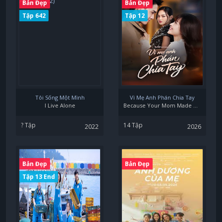
Bản Đẹp
Bản Đẹp
Tập 642
Tập 12
Tôi Sống Một Mình
Vì Mẹ Anh Phán Chia Tay
I Live Alone
Because Your Mom Made Us Break Up
? Tập
14 Tập
2022
2026
Bản Đẹp
Bản Đẹp
Tập 13 End