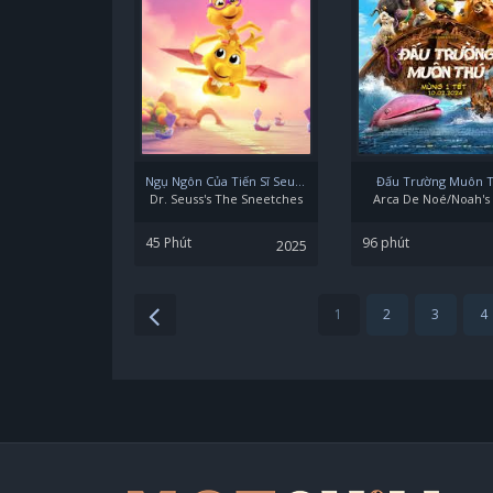
Ngụ Ngôn Của Tiến Sĩ Seuss: Giống Chim Sneetch
Đấu Trường Muôn 
Dr. Seuss's The Sneetches
Arca De Noé/Noah's
45 Phút
96 phút
2025
1
2
3
4