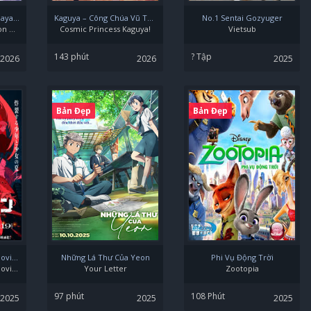
Hầu Gái Rồng Nhà Kobayashi: Bé Rồng Cô Đơn Khao Khát Được Yêu Thương
Kaguya – Công Chúa Vũ Trụ!
No.1 Sentai Gozyuger
Miss Kobayashi's Dragon Maid: A Lonely Dragon Wants To Be Loved
Cosmic Princess Kaguya!
Vietsub
143 phút
? Tập
2026
2026
2025
Bản Đẹp
Bản Đẹp
Chainsaw Man - The Movie: Chương Reze
Những Lá Thư Của Yeon
Phi Vụ Động Trời
Chainsaw Man - The Movie: Reze Arc
Your Letter
Zootopia
97 phút
108 Phút
2025
2025
2025