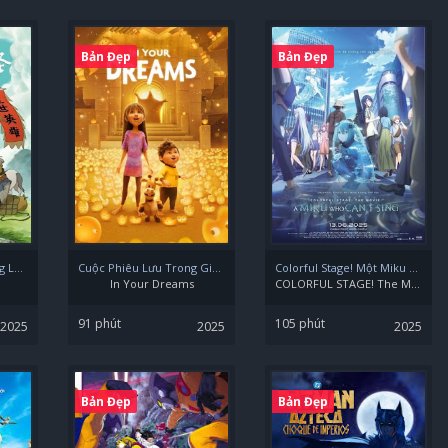
Bản Đẹp
Bản Đẹp
Tiểu Yêu Quái Núi Lãng Lãng
Cuộc Phiêu Lưu Trong Giấc Mộng
Colorful Stage! Một Miku Không Thể Hát
In Your Dreams
COLORFUL STAGE! The Movie: A Miku Who Can't Sing
91 phút
105 phút
2025
2025
2025
Bản Đẹp
Bản Đẹp