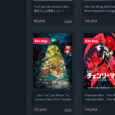
Tooi-San Wa Seishun Shitai! Baka To Smartphone To Romance To
遠井さんは青春したい！『バカとスマホとロマンスと』
88 phút
105 phút
2026
Bản Đẹp
Bản Đẹp
Liêu Trai: Lan Nhược Tự
Curious Tales Of A Temple
152 phút
100 phút
2025