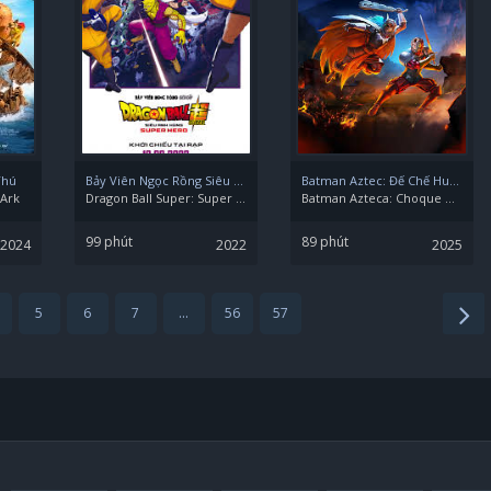
Thú
Bảy Viên Ngọc Rồng Siêu Cấp: Siêu Anh Hùng
Batman Aztec: Đế Chế Huyết Chiến
 Ark
Dragon Ball Super: Super Hero
Batman Azteca: Choque De Imperios/Aztec Batman: Clash Of Empires
99 phút
89 phút
2024
2022
2025
5
6
7
...
56
57