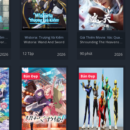
Wistoria: Trượng Và Kiếm Mùa 2
Wistoria: Trượng Và Kiếm
Già Thiên Movie: Vác Quan Tài Chiến Vương Đằng
Wistoria: Wand And Sword (Season 2)
Wistoria: Wand And Sword
Shrounding The Heavens Movie: Fighting Against Wang Teng With Copper Coffin
12 Tập
90 phút
2026
2026
2026
Bản Đẹp
Bản Đẹp