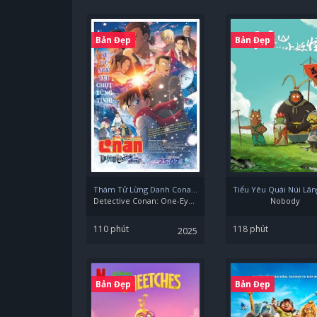
Bản Đẹp
Bản Đẹp
Thám Tử Lừng Danh Conan: Dư Ảnh Của Độc Nhãn
Detective Conan: One-Eyed Flashback
Nobody
110 phút
118 phút
2025
Bản Đẹp
Bản Đẹp