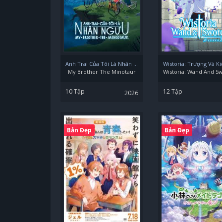
Anh Trai Của Tôi Là Nhân Ngưu
My Brother The Minotaur
10 Tập
12 Tập
2026
Bản Đẹp
Bản Đẹp