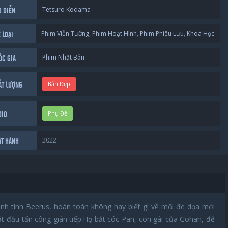
Tetsuro Kodama
O DIỄN
Phim Viễn Tưỡng
,
Phim Hoạt Hình
,
Phim Phiêu Lưu
,
Khoa Học
 LOẠI
Phim Nhật Bản
ỐC GIA
Bản Đẹp
ẤT LƯỢNG
Phụ Đề
DIO
2022
ÁT HÀNH
nh tinh Beerus, hoàn toàn không hay biết gì về mối đe dọa mới
ắt đầu tấn công gián tiếp:Họ bắt cóc Pan, con gái của Gohan, để