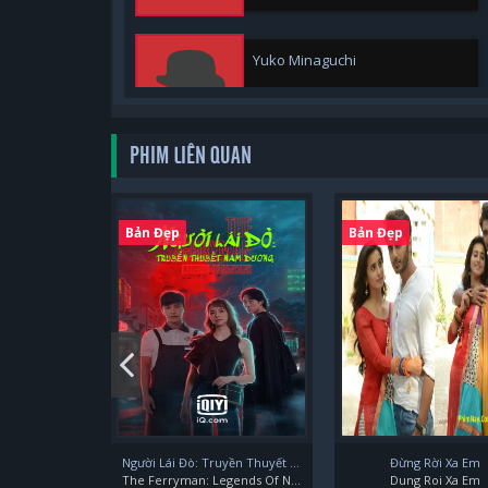
Yuko Minaguchi
PHIM LIÊN QUAN
Bản Đẹp
Bản Đẹp
Người Lái Đò: Truyền Thuyết Nam Dương
Đừng Rời Xa Em
The Ferryman: Legends Of Nanyang
Dung Roi Xa Em