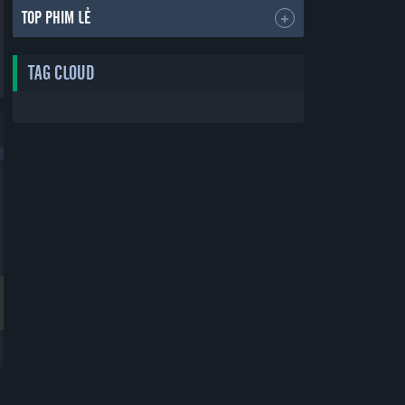
TOP PHIM LẺ
TAG CLOUD
Bản Đẹp
Bản Đẹp
Thẻ Bạn Trai
Yêu Phải Bạn Trai Sao Bắc Đẩu
Boyfriend Card
Vietsub