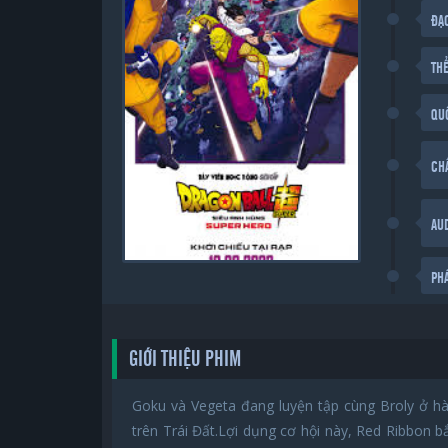
ĐẠ
THỂ
QU
CH
AU
PH
GIỚI THIỆU PHIM
Goku và Vegeta đang luyện tập cùng Broly ở hà
trên Trái Đất.Lợi dụng cơ hội này, Red Ribbon b