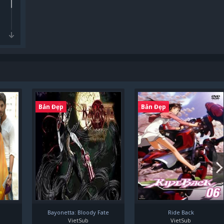
Bản Đẹp
Bản Đẹp
Bayonetta: Bloody Fate
Ride Back
VietSub
VietSub