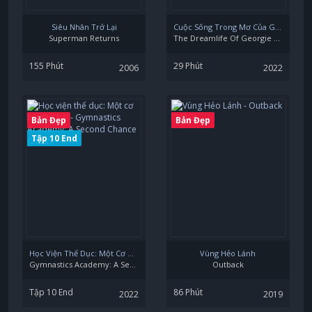
Siêu Nhân Trở Lại
Cuộc Sống Trong Mơ Của Georgie Stone
Superman Returns
The Dreamlife Of Georgie Stone
155 Phút
29 Phút
2006
2022
Bản Đẹp
Bản Đẹp
Tập 10 End
Học Viện Thể Dục: Một Cơ Hội Thứ Hai
Vùng Hẻo Lánh
Gymnastics Academy: A Second Chance
Outback
Tập 10 End
86 Phút
2022
2019