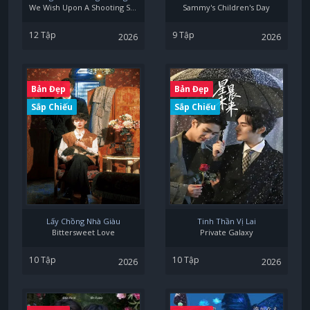
We Wish Upon A Shooting Star
Sammy's Children's Day
12 Tập
9 Tập
2026
2026
Bản Đẹp
Bản Đẹp
Sắp Chiếu
Sắp Chiếu
Lấy Chồng Nhà Giàu
Tinh Thần Vị Lai
Bittersweet Love
Private Galaxy
10 Tập
10 Tập
2026
2026