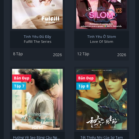
Tình Yêu Đủ Đầy
Tình Yêu Ở Silom
Fulfill The Series
Love Of Silom
8 Tập
12 Tập
2026
2026
Bản Đẹp
Bản Đẹp
Tập 7
Tập 8
Hướng Về Sao Băng Cầu Nguyện
Tết Thiếu Nhi Của Sơ Tam