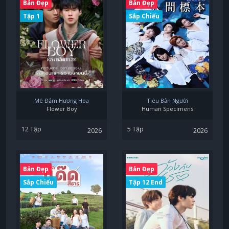
Bản Đẹp
Bản Đẹp
Tập 1
Sắp Chiếu
Mê Đắm Hương Hoa
Tiêu Bản Người
Flower Boy
Human Specimens
12 Tập
5 Tập
2026
2026
Bản Đẹp
Bản Đẹp
Sắp Chiếu
Tập 12 End