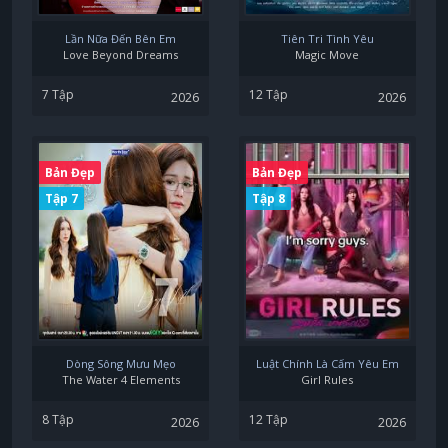
Lần Nữa Đến Bên Em
Tiên Tri Tình Yêu
Love Beyond Dreams
Magic Move
7 Tập
12 Tập
2026
2026
Bản Đẹp
Bản Đẹp
Tập 7
Tập 8
Dòng Sông Mưu Mẹo
Luật Chính Là Cấm Yêu Em
The Water 4 Elements
Girl Rules
8 Tập
12 Tập
2026
2026