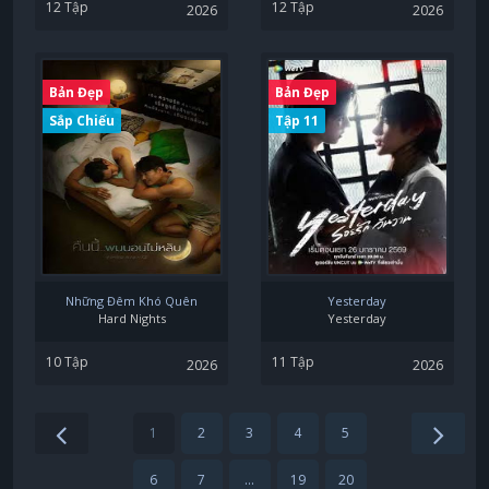
12 Tập
12 Tập
2026
2026
Bản Đẹp
Bản Đẹp
Sắp Chiếu
Tập 11
Những Đêm Khó Quên
Yesterday
Hard Nights
Yesterday
10 Tập
11 Tập
2026
2026
1
2
3
4
5
6
7
...
19
20