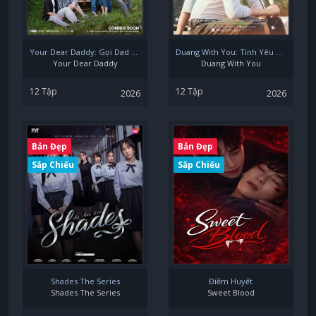
Your Dear Daddy: Gọi Dad Đi Tharn
Duang With You: Tình Yêu Bọ Xít
Your Dear Daddy
Duang With You
12 Tập
12 Tập
2026
2026
Bản Đẹp
Bản Đẹp
Sắp Chiếu
Sắp Chiếu
Shades The Series
Điềm Huyết
Shades The Series
Sweet Blood