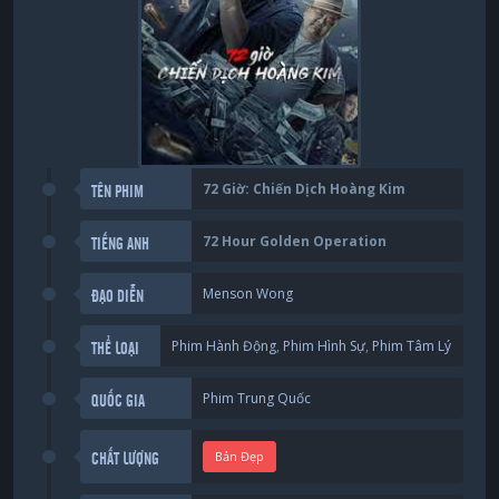
72 Giờ: Chiến Dịch Hoàng Kim
TÊN PHIM
72 Hour Golden Operation
TIẾNG ANH
Menson Wong
ĐẠO DIỄN
Phim Hành Động
,
Phim Hình Sự
,
Phim Tâm Lý
THỂ LOẠI
Phim Trung Quốc
QUỐC GIA
Bản Đẹp
CHẤT LƯỢNG