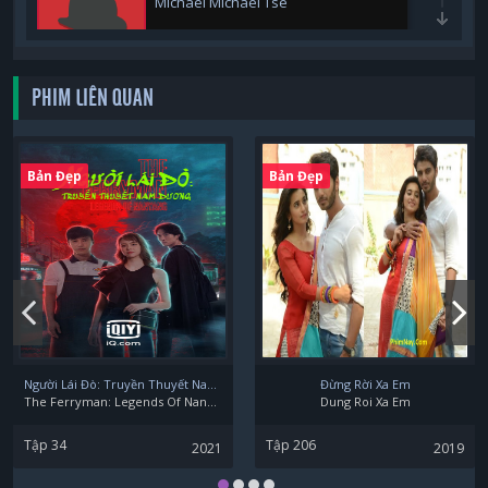
Michael Michael Tse
PHIM LIÊN QUAN
Suet Lam
Bản Đẹp
Bản Đẹp
Jeana Ho
Ken Hung
Người Lái Đò: Truyền Thuyết Nam Dương
Đừng Rời Xa Em
The Ferryman: Legends Of Nanyang
Dung Roi Xa Em
Tập 34
Tập 206
2021
2019