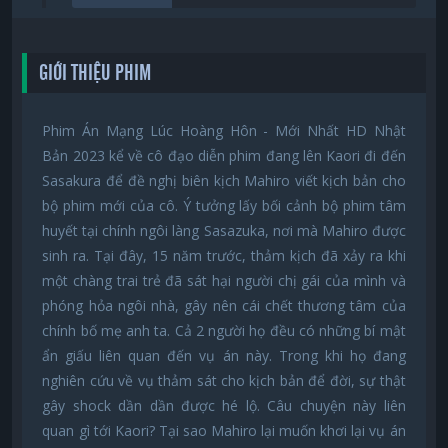
GIỚI THIỆU PHIM
Phim Án Mạng Lúc Hoàng Hôn - Mới Nhất HD Nhật
Bản 2023 kể về cô đạo diễn phim đang lên Kaori đi đến
Sasakura để đề nghị biên kịch Mahiro viết kịch bản cho
bộ phim mới của cô. Ý tưởng lấy bối cảnh bộ phim tâm
huyết tại chính ngôi làng Sasazuka, nơi mà Mahiro được
sinh ra. Tại đây, 15 năm trước, thảm kịch đã xảy ra khi
một chàng trai trẻ đã sát hại người chị gái của mình và
phóng hỏa ngôi nhà, gây nên cái chết thương tâm của
chính bố mẹ anh ta. Cả 2 người họ đều có những bí mật
ẩn giấu liên quan đến vụ án này. Trong khi họ đang
nghiên cứu về vụ thảm sát cho kịch bản để đời, sự thật
gây shock dần dần được hé lộ. Câu chuyện này liên
quan gì tới Kaori? Tại sao Mahiro lại muốn khơi lại vụ án