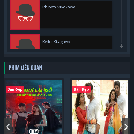
Ichirôta Miyakawa
Keiko Kitagawa
PHIM LIÊN QUAN
Manabu Hamada
Bản Đẹp
Bản Đẹp
Mitsuomi Takahashi