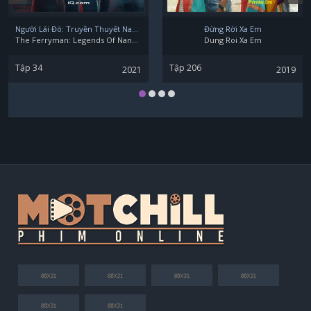
Ren Komai
Người Lái Đò: Truyền Thuyết Nam Dương
Đừng Rời Xa Em
The Ferryman: Legends Of Nanyang
Dung Roi Xa Em
Tập 34
Tập 206
2021
2019
Riho Yoshioka
Ryoma Takeuchi
Sei Matobu