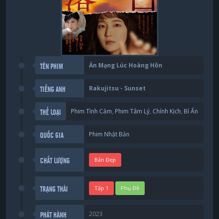
Án Mạng Lúc Hoàng Hôn
TÊN PHIM
Rakujitsu - Sunset
TIẾNG ANH
Phim Tình Cảm
,
Phim Tâm Lý
,
Chính Kịch
,
Bí Ẩn
THỂ LOẠI
Phim Nhật Bản
QUỐC GIA
Bản Đẹp
CHẤT LƯỢNG
Tập 1
Phụ Đề
TRẠNG THÁI
2023
PHÁT HÀNH