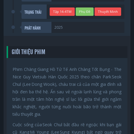
Tập 14-4TM
Phụ Đề
Thuyết Minh
TRẠNG THÁI
2025
PHÁT HÀNH
GIỚI THIỆU PHIM
Phim Chàng Giang Hồ Tử Tế Anh Chàng Tốt Bụng - The
Nice Guy Vietsub Hàn Quốc 2025 theo chân Park Seok
Chul (Lee Dong Wook), cháu trai cả của một gia đình xã
hội đen ba thế hệ. Ẩn sau vẻ ngoài lạnh lùng và phong
trần là một tâm hồn nghệ sĩ lạc lối giữa thế giới ngầm
khắc nghiệt, người từng nuôi hoài bão trở thành một
tiểu thuyết gia.
Cuộc sống của Seok Chul bắt đầu rẽ ngoặc khi bạn gái
cũ Kang Mi Young (Lee Sung Kyung) bất ngờ quay trở