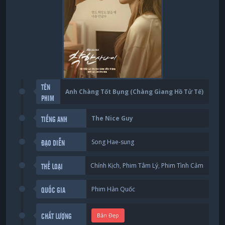
TÊN
Anh Chàng Tốt Bụng (Chàng Giang Hồ Tử Tế)
PHIM
The Nice Guy
TIẾNG ANH
Song Hae-sung
ĐẠO DIỄN
Chính Kịch
,
Phim Tâm Lý
,
Phim Tình Cảm
THỂ LOẠI
Phim Hàn Quốc
QUỐC GIA
Bản Đẹp
CHẤT LƯỢNG