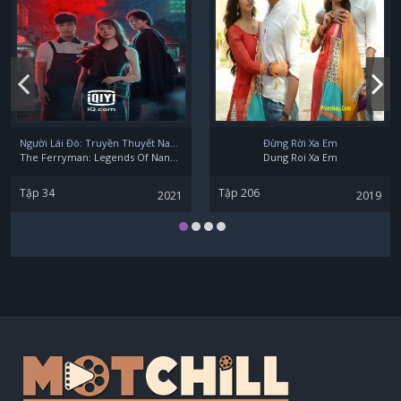
Oscar Nunez
Ravi Patel
Người Lái Đò: Truyền Thuyết Nam Dương
Đừng Rời Xa Em
The Ferryman: Legends Of Nanyang
Dung Roi Xa Em
Tập 34
Tập 206
2021
2019
Gina Brillon
Marcus Lewis