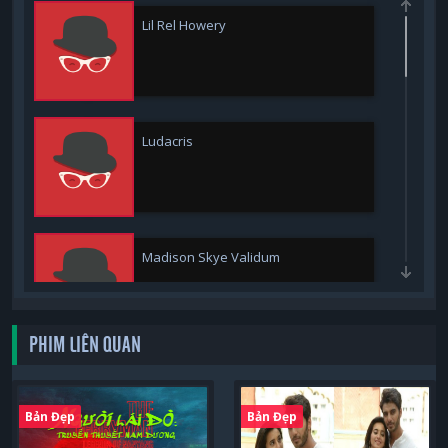
Lil Rel Howery
Ludacris
Madison Skye Validum
PHIM LIÊN QUAN
Teyonah Parris
Bản Đẹp
Bản Đẹp