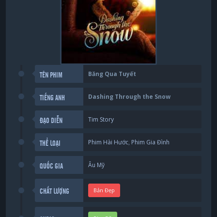
Băng Qua Tuyết
TÊN PHIM
Dashing Through the Snow
TIẾNG ANH
Tim Story
ĐẠO DIỄN
Phim Hài Hước
,
Phim Gia Đình
THỂ LOẠI
Âu Mỹ
QUỐC GIA
Bản Đẹp
CHẤT LƯỢNG