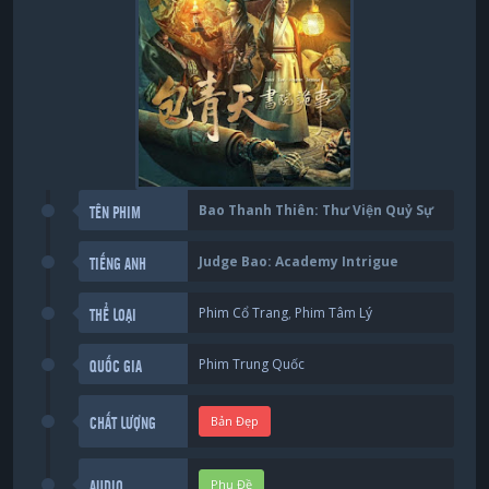
Bao Thanh Thiên: Thư Viện Quỷ Sự
TÊN PHIM
Judge Bao: Academy Intrigue
TIẾNG ANH
Phim Cổ Trang
,
Phim Tâm Lý
THỂ LOẠI
Phim Trung Quốc
QUỐC GIA
Bản Đẹp
CHẤT LƯỢNG
Phụ Đề
AUDIO