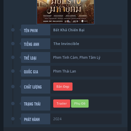
Bất Khả Chiến Bại
TÊN PHIM
The Invincible
TIẾNG ANH
Phim Tình Cảm
,
Phim Tâm Lý
THỂ LOẠI
Phim Thái Lan
QUỐC GIA
Bản Đẹp
CHẤT LƯỢNG
Trailer
Phụ Đề
TRẠNG THÁI
2024
PHÁT HÀNH