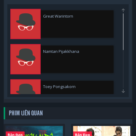
Great Warintorn
Namtan Pijakkhana
Toey Pongsakorn
PHIM LIÊN QUAN
Pear Pitchapa
Bản Đẹp
Bản Đẹp