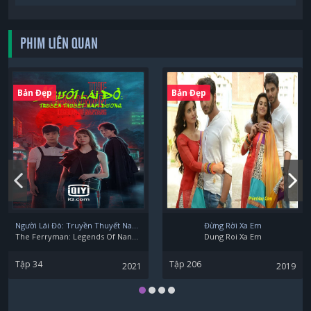
PHIM LIÊN QUAN
Bản Đẹp
Bản Đẹp
Người Lái Đò: Truyền Thuyết Nam Dương
Đừng Rời Xa Em
The Ferryman: Legends Of Nanyang
Dung Roi Xa Em
Tập 34
Tập 206
2021
2019