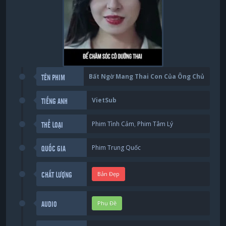
Bất Ngờ Mang Thai Con Của Ông Chủ
TÊN PHIM
VietSub
TIẾNG ANH
Phim Tình Cảm
,
Phim Tâm Lý
THỂ LOẠI
Phim Trung Quốc
QUỐC GIA
Bản Đẹp
CHẤT LƯỢNG
Phụ Đề
AUDIO