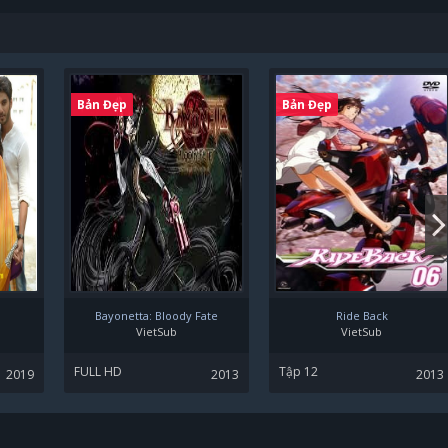
Bản Đẹp
Bản Đẹp
Bayonetta: Bloody Fate
Ride Back
VietSub
VietSub
FULL HD
Tập 12
2019
2013
2013