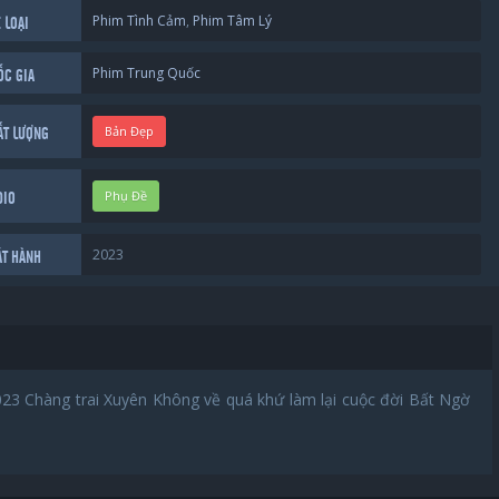
Phim Tình Cảm
,
Phim Tâm Lý
 LOẠI
Phim Trung Quốc
ỐC GIA
Bản Đẹp
ẤT LƯỢNG
Phụ Đề
DIO
2023
ÁT HÀNH
023 Chàng trai Xuyên Không về quá khứ làm lại cuộc đời Bất Ngờ