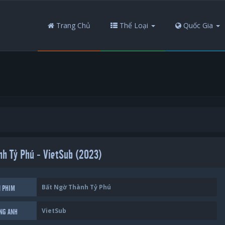
Trang Chủ
Thể Loại
Quốc Gia
nh Tỷ Phú - VietSub (2023)
Bất Ngờ Thành Tỷ Phú
N PHIM
VietSub
ẾNG ANH