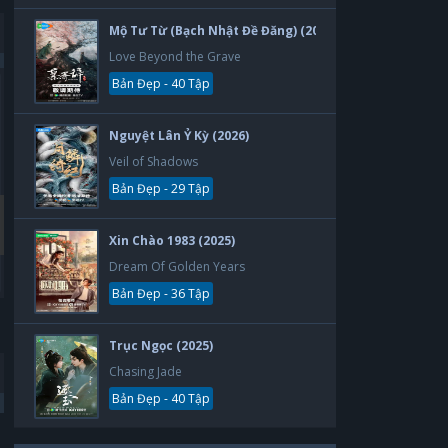
Mộ Tư Từ (Bạch Nhật Đề Đăng) (2026)
Love Beyond the Grave
Bản Đẹp - 40 Tập
Bản Đẹp
Bản Đẹp
Nguyệt Lân Ỷ Kỳ (2026)
Veil of Shadows
Bản Đẹp - 29 Tập
Xin Chào 1983 (2025)
Dream Of Golden Years
Bản Đẹp - 36 Tập
Thẻ Bạn Trai
Yêu Phải Bạn Trai Sao Bắc Đẩu
Boyfriend Card
Vietsub
Trục Ngọc (2025)
30 tập
30 tập
Chasing Jade
2019
2019
Bản Đẹp - 40 Tập