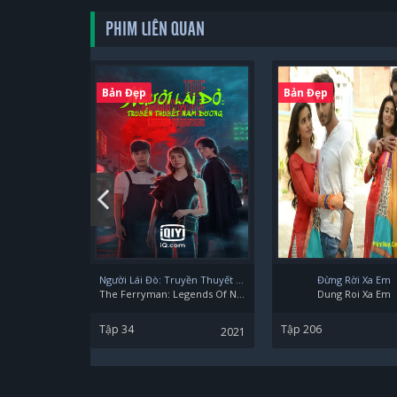
PHIM LIÊN QUAN
Bản Đẹp
Bản Đẹp
Người Lái Đò: Truyền Thuyết Nam Dương
Đừng Rời Xa Em
The Ferryman: Legends Of Nanyang
Dung Roi Xa Em
Tập 34
Tập 206
2021