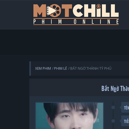
XEM PHIM
PHIM LẺ
BẤT NGỜ THÀNH TỶ PHÚ
Bất Ngờ Thà
TÊ
TI