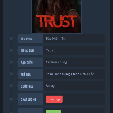
Bẫy Niềm Tin
TÊN PHIM
Trust
TIẾNG ANH
Carlson Young
ĐẠO DIỄN
Phim Hành Động
,
Chính Kịch
,
Bí Ẩn
THỂ LOẠI
Âu Mỹ
QUỐC GIA
Bản Đẹp
CHẤT LƯỢNG