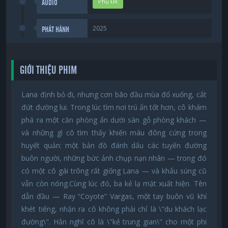
Phụ Đề
AUDIO
2025
PHÁT HÀNH
GIỚI THIỆU PHIM
Lana định bỏ đi, nhưng cơn bão đầu mùa đổ xuống, cắt
đứt đường lui. Trong lúc tìm nơi trú ẩn tốt hơn, cô khám
phá ra một căn phòng ẩn dưới sàn gỗ phòng khách —
và những gì cô tìm thấy khiến máu đông cứng trong
huyết quản: một bản đồ đánh dấu các tuyến đường
buôn người, những bức ảnh chụp nạn nhân — trong đó
có một cô gái trông rất giống Lana — và khẩu súng cũ
vẫn còn nóng.Cùng lúc đó, ba kẻ lạ mặt xuất hiện. Tên
dẫn đầu — Ray “Coyote” Vargas, một tay buôn vũ khí
khét tiếng, nhận ra cô không phải chỉ là \"du khách lạc
đường\". Hắn nghĩ cô là \"kẻ trung gian\" cho một phi