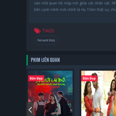
vào mối quan hệ mập mờ giữa các nhân vật. Nhữn
bên cạnh mình mới chính là Hạ Trầm thật sự, chứ
TAGS
Fervent Kiss
PHIM LIÊN QUAN
Bản Đẹp
Bản Đẹp