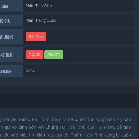
Phim Tình Cảm
 LOẠI
Phim Trung Quốc
ỐC GIA
Bản Đẹp
ẤT LƯỢNG
Tập 22
Phụ Đề
ẠNG THÁI
2024
ÁT HÀNH
gười yêu mình, Hạ Trầm, thực ra đã bị em trai song sinh Hạ Xán
nh giả vờ đính hôn với Chung Tư Hoài, chú của Hạ Trầm, để tiếp
n sâu vào việc tìm kiếm câu trả lời, Thẩm Hàm Tinh càng bị cuốn