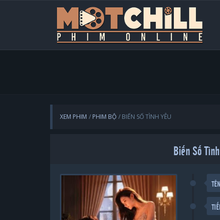
XEM PHIM
PHIM BỘ
BIẾN SỐ TÌNH YÊU
Biến Số Tình
TÊ
TI