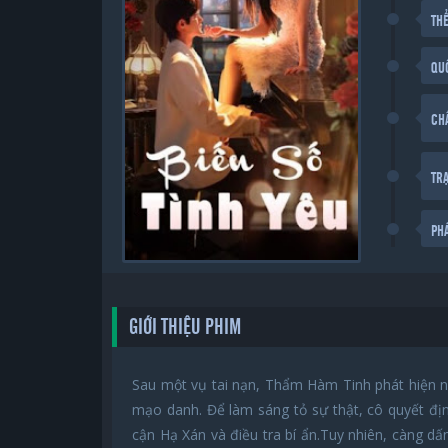
THỂ
QU
CH
TR
PH
GIỚI THIỆU PHIM
Sau một vụ tai nạn, Thẩm Hàm Tinh phát hiện n
mạo danh. Để làm sáng tỏ sự thật, cô quyết đị
cận Hạ Xán và điều tra bí ẩn.Tuy nhiên, càng dấ