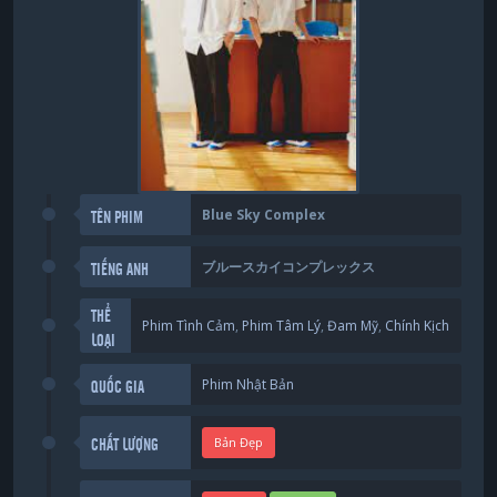
Blue Sky Complex
TÊN PHIM
ブルースカイコンプレックス
TIẾNG ANH
THỂ
Phim Tình Cảm
,
Phim Tâm Lý
,
Đam Mỹ
,
Chính Kịch
LOẠI
Phim Nhật Bản
QUỐC GIA
Bản Đẹp
CHẤT LƯỢNG