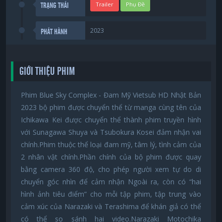
Trailer
Phụ Đề
TRẠNG THÁI
2023
PHÁT HÀNH
GIỚI THIỆU PHIM
Phim Blue Sky Complex - Đam Mỹ Vietsub HD Nhật Bản
2023 bộ phim được chuyển thể từ manga cùng tên của
Ichikawa Kei được chuyển thể thành phim truyền hình
với Sunagawa Shuya và Tsubokura Kosei đảm nhận vai
chính.Phim thuộc thể loại đam mỹ, tâm lý, tình cảm của
2 nhân vật chính.Phần chính của bộ phim được quay
bằng camera 360 độ, cho phép người xem tự do di
chuyển góc nhìn để cảm nhận Ngoài ra, còn có “hai
hình ảnh tiêu điểm” cho mỗi tập phim, tập trung vào
cảm xúc của Narazaki và Terashima để khán giả có thể
có thể so sánh hai video.Narazaki Motochika