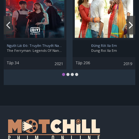
Park Eun Bin
Park Hyo-ju
Người Lái Đò: Truyền Thuyết Nam Dương
Đừng Rời Xa Em
The Ferryman: Legends Of Nanyang
Dung Roi Xa Em
Tập 34
Tập 206
2021
2019
Kim Jung-Chul
Lee Seung-joon