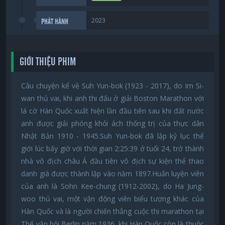
2023
PHÁT HÀNH
GIỚI THIỆU PHIM
Câu chuyện kể về Suh Yun-bok (1923 - 2017), do Im Si-
wan thủ vai, khi anh thi đấu ở giải Boston Marathon với
lá cờ Hàn Quốc xuất hiện lần đầu tiên sau khi đất nước
anh được giải phóng khỏi ách thống trị của thực dân
Nhật Bản 1910 - 1945.Suh Yun-bok đã lập kỷ lục thế
giới lúc bấy giờ với thời gian 2:25:39 ở tuổi 24, trở thành
nhà vô địch châu Á đầu tiên vô địch sự kiện thể thao
danh giá được thành lập vào năm 1897.Huấn luyện viên
của anh là Sohn Kee-chung (1912-2002), do Ha Jung-
woo thủ vai, một vận động viên biểu tượng khác của
Hàn Quốc và là người chiến thắng cuộc thi marathon tại
Thế vận hội Berlin năm 1936, khi Hàn Quốc còn là thuộc