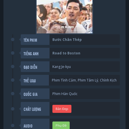
Bước Chân Thép
TÊN PHIM
Road to Boston
TIẾNG ANH
Kang Je-kyu
ĐẠO DIỄN
Phim Tình Cảm
,
Phim Tâm Lý
,
Chính Kịch
THỂ LOẠI
Phim Hàn Quốc
QUỐC GIA
Bản Đẹp
CHẤT LƯỢNG
Phụ Đề
AUDIO