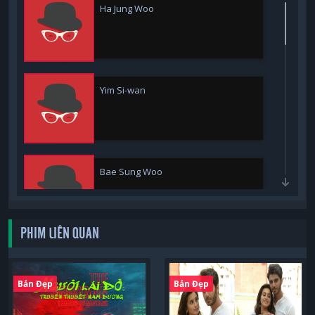
Ha Jung Woo
Yim Si-wan
Bae Sung Woo
PHIM LIÊN QUAN
Kim Sang Ho
Bản Đẹp
Bản Đẹp