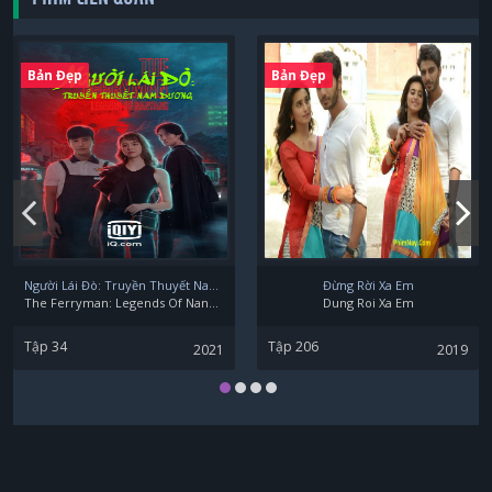
Joe Odagiri
Bản Đẹp
Bản Đẹp
Người Lái Đò: Truyền Thuyết Nam Dương
Đừng Rời Xa Em
The Ferryman: Legends Of Nanyang
Dung Roi Xa Em
Tập 34
Tập 206
2021
2019