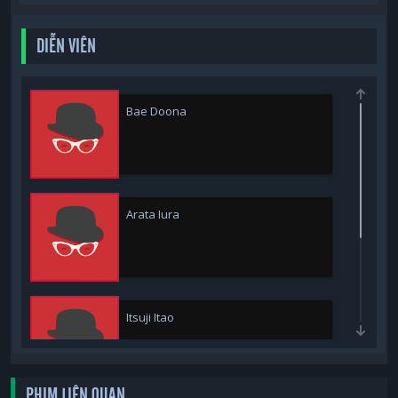
DIỄN VIÊN
Bae Doona
Arata Iura
Itsuji Itao
PHIM LIÊN QUAN