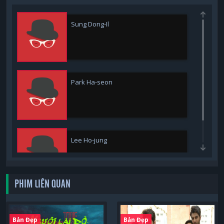
Sung Dong-Il
Park Ha-seon
Lee Ho-jung
PHIM LIÊN QUAN
Bản Đẹp
Bản Đẹp