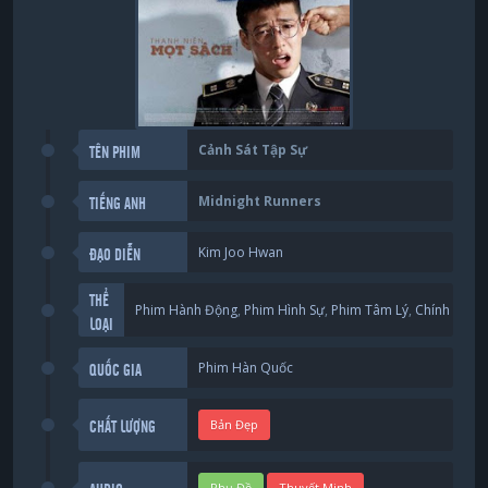
Cảnh Sát Tập Sự
TÊN PHIM
Midnight Runners
TIẾNG ANH
Kim Joo Hwan
ĐẠO DIỄN
THỂ
Phim Hành Động
,
Phim Hình Sự
,
Phim Tâm Lý
,
Chính Kịch
LOẠI
Phim Hàn Quốc
QUỐC GIA
Bản Đẹp
CHẤT LƯỢNG
Phụ Đề
Thuyết Minh