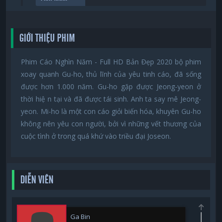
GIỚI THIỆU PHIM
Phim Cáo Nghìn Năm - Full HD Bản Đẹp 2020 bộ phim
xoay quanh Gu-ho, thủ lĩnh của yêu tinh cáo, đã sống
được hơn 1.000 năm. Gu-ho gặp được Jeong-yeon ở
thời hiệ n tại và đã được tái sinh. Anh ta say mê Jeong-
yeon. Mi-ho là một con cáo giỏi biến hóa, khuyên Gu-ho
không nên yêu con người, bởi vì những vết thương của
cuộc tình ở trong quá khứ vào triều đại Joseon.
DIỄN VIÊN
Ga Bin