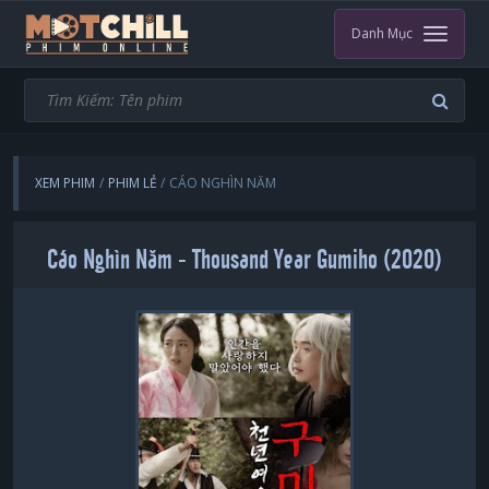
Danh Mục
XEM PHIM
PHIM LẺ
CÁO NGHÌN NĂM
Cáo Nghìn Năm - Thousand Year Gumiho (2020)