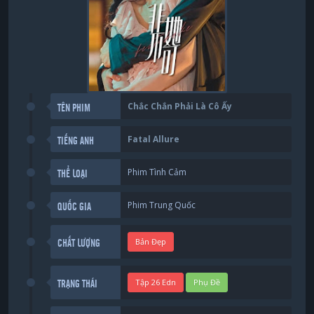
Chắc Chắn Phải Là Cô Ấy
TÊN PHIM
Fatal Allure
TIẾNG ANH
Phim Tình Cảm
THỂ LOẠI
Phim Trung Quốc
QUỐC GIA
Bản Đẹp
CHẤT LƯỢNG
Tập 26 Edn
Phụ Đề
TRẠNG THÁI