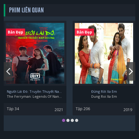
PHIM LIÊN QUAN
Bản Đẹp
Bản Đẹp
Người Lái Đò: Truyền Thuyết Nam Dương
Đừng Rời Xa Em
The Ferryman: Legends Of Nanyang
Dung Roi Xa Em
Tập 34
Tập 206
2021
2019