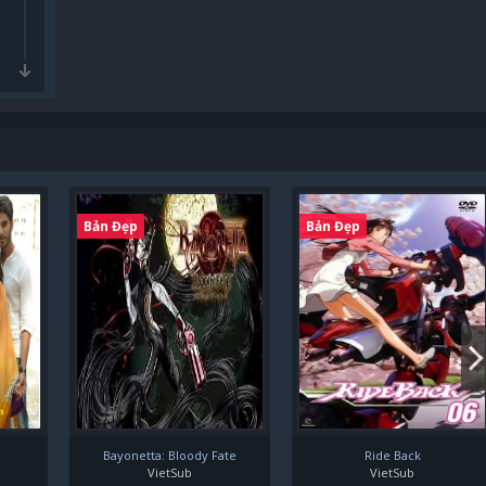
Bản Đẹp
Bản Đẹp
Bayonetta: Bloody Fate
Ride Back
VietSub
VietSub