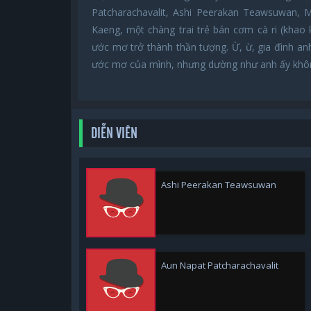
Patcharachavalit, Ashi Peerakan Teawsuwan, 
Kaeng, một chàng trai trẻ bán cơm cà ri (khao
ước mơ trở thành thần tượng. Ừ, ừ, gia đình anh
ước mơ của mình, nhưng dường như anh ấy khôn
DIỄN VIÊN
Ashi Peerakan Teawsuwan
Aun Napat Patcharachavalit