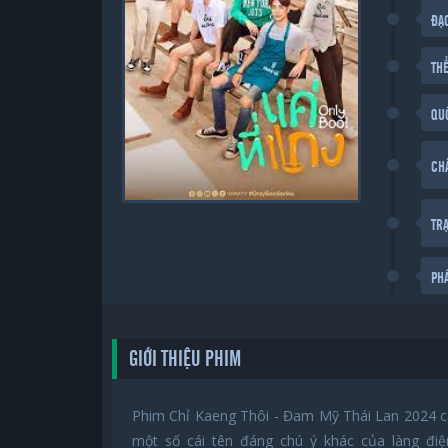
ĐẠ
THỂ
QU
CH
TR
PH
GIỚI THIỆU PHIM
Phim Chỉ Kaeng Thôi - Đam Mỹ Thái Lan 2024 c
một số cái tên đáng chú ý khác của làng đi