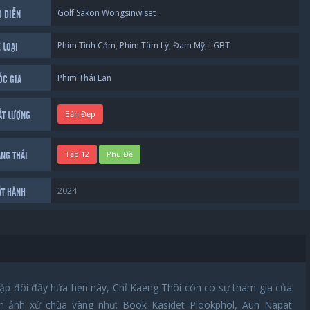
Golf Sakon Wongsinwiset
O DIỄN
Phim Tình Cảm
,
Phim Tâm Lý
,
Đam Mỹ
,
LGBT
 LOẠI
Phim Thái Lan
ỐC GIA
Bản Đẹp
ẤT LƯỢNG
Tập 12
Phụ Đề
ẠNG THÁI
2024
ÁT HÀNH
ặp đôi đầy hứa hẹn này, Chỉ Kaeng Thôi còn có sự tham gia của
ện ảnh xứ chùa vàng như: Book Kasidet Plookphol, Aun Napat