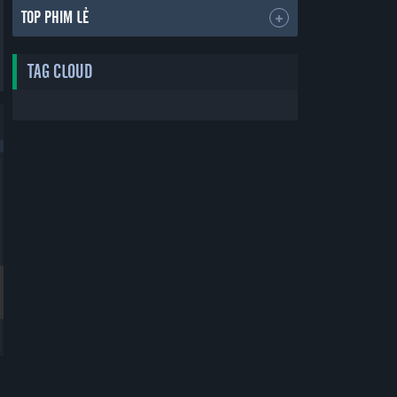
TOP PHIM LẺ
TAG CLOUD
Bản Đẹp
Bản Đẹp
Thẻ Bạn Trai
Yêu Phải Bạn Trai Sao Bắc Đẩu
Boyfriend Card
Vietsub