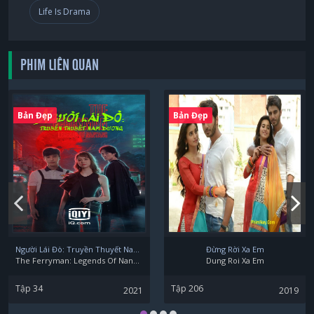
Life Is Drama
PHIM LIÊN QUAN
Bản Đẹp
Bản Đẹp
Người Lái Đò: Truyền Thuyết Nam Dương
Đừng Rời Xa Em
The Ferryman: Legends Of Nanyang
Dung Roi Xa Em
Tập 34
Tập 206
2021
2019