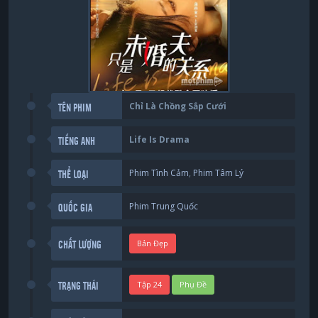
Chỉ Là Chồng Sắp Cưới
TÊN PHIM
Life Is Drama
TIẾNG ANH
Phim Tình Cảm
,
Phim Tâm Lý
THỂ LOẠI
Phim Trung Quốc
QUỐC GIA
Bản Đẹp
CHẤT LƯỢNG
Tập 24
Phụ Đề
TRẠNG THÁI