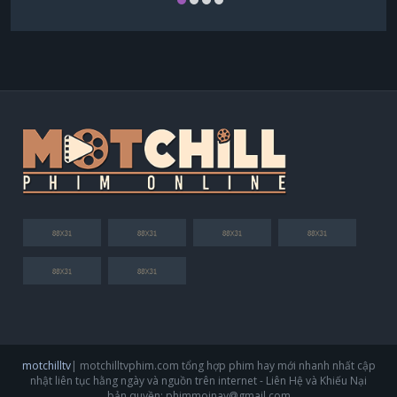
motchilltv
| motchilltvphim.com tổng hợp phim hay mới nhanh nhất cập
nhật liên tục hằng ngày và nguồn trên internet - Liên Hệ và Khiếu Nại
bản quyền:
phimmoinay@gmail.com