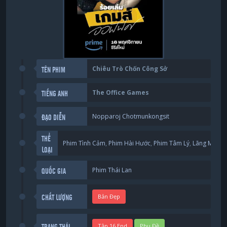
Chiêu Trò Chốn Công Sở
TÊN PHIM
The Office Games
TIẾNG ANH
Nopparoj Chotmunkongsit
ĐẠO DIỄN
THỂ
Phim Tình Cảm
,
Phim Hài Hước
,
Phim Tâm Lý
,
Lãng Mạng
LOẠI
Phim Thái Lan
QUỐC GIA
Bản Đẹp
CHẤT LƯỢNG
Tập 16 End
Phụ Đề
TRẠNG THÁI