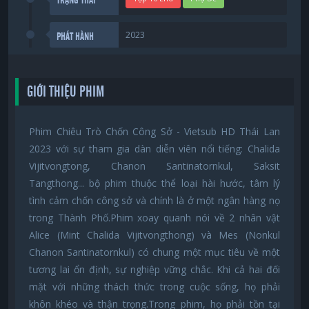
2023
PHÁT HÀNH
GIỚI THIỆU PHIM
Phim Chiêu Trò Chốn Công Sở - Vietsub HD Thái Lan
2023 với sự tham gia dàn diễn viên nổi tiếng: Chalida
Vijitvongtong, Chanon Santinatornkul, Saksit
Tangthong... bộ phim thuộc thể loại hài hước, tâm lý
tình cảm chốn công sở và chính là ở một ngân hàng nọ
trong Thành Phố.Phim xoay quanh nói về 2 nhân vật
Alice (Mint Chalida Vijitvongthong) và Mes (Nonkul
Chanon Santinatornkul) có chung một mục tiêu về một
tương lai ổn định, sự nghiệp vững chắc. Khi cả hai đối
mặt với những thách thức trong cuộc sống, họ phải
khôn khéo và thận trọng.Trong phim, họ phải tồn tại