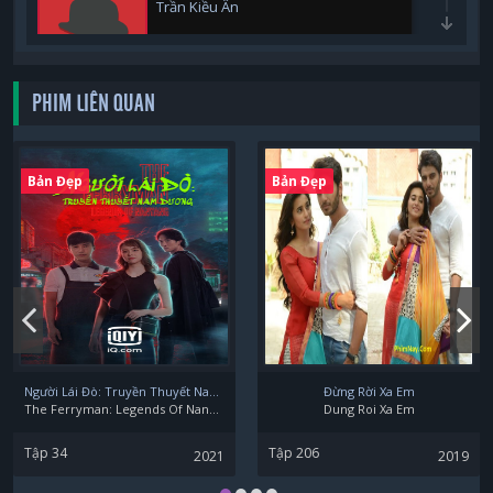
Trần Kiều Ân
PHIM LIÊN QUAN
Lý Duy Gia
Bản Đẹp
Bản Đẹp
Tô Khả
Ngô Hân
Người Lái Đò: Truyền Thuyết Nam Dương
Đừng Rời Xa Em
The Ferryman: Legends Of Nanyang
Dung Roi Xa Em
Tập 34
Tập 206
2021
2019