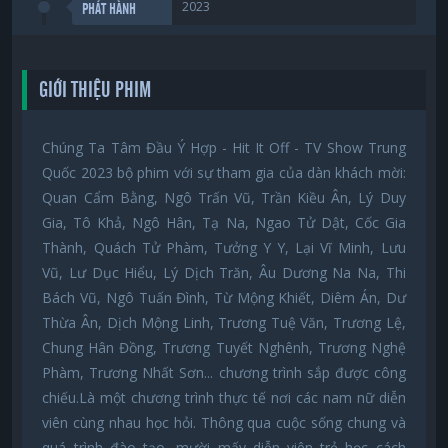
2023
PHÁT HÀNH
GIỚI THIỆU PHIM
Chúng Ta Tâm Đầu Ý Hợp - Hit It Off - TV Show Trung
Quốc 2023 bộ phim với sự tham gia của dàn khách mời:
Quan Cẩm Bằng, Ngô Trấn Vũ, Trần Kiều Ân, Lý Duy
Gia, Tô Khả, Ngô Hân, Tạ Na, Ngao Tử Dật, Cốc Gia
Thành, Quách Tử Phàm, Tưởng Y Y, Lại Vĩ Minh, Lưu
Vũ, Lư Dục Hiểu, Lý Dịch Trăn, Âu Dương Na Na, Thi
Bách Vũ, Ngô Tuấn Đình, Từ Mộng Khiết, Diêm Án, Dư
Thừa Ân, Dịch Mộng Linh, Trương Tuệ Văn, Trương Lệ,
Chung Hân Đồng, Trương Tuyết Nghênh, Trương Nghệ
Phàm, Trương Nhất Sơn... chương trình sắp được công
chiếu.Là một chương trình thực tế nơi các nam nữ diễn
viên cùng nhau học hỏi. Thông qua cuộc sống chung và
quá trình đào tạo, mười mấy diễn viên trẻ học cách