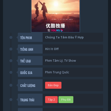
Chúng Ta Tâm Đầu Ý Hợp
TÊN PHIM
Hit It Off
TIẾNG ANH
Phim Tâm Lý
,
TV Show
THỂ LOẠI
Phim Trung Quốc
QUỐC GIA
Bản Đẹp
CHẤT LƯỢNG
Tập 2
Phụ Đề
TRẠNG THÁI