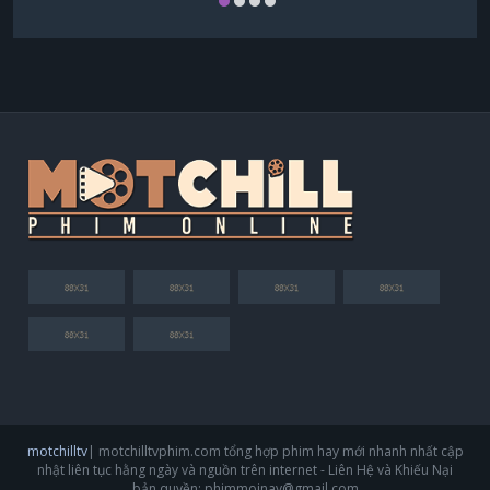
Tạ Na
Ngao Tử Dật
Cốc Gia Thành
Quách Tử Phàm
motchilltv
| motchilltvphim.com tổng hợp phim hay mới nhanh nhất cập
nhật liên tục hằng ngày và nguồn trên internet - Liên Hệ và Khiếu Nại
bản quyền:
phimmoinay@gmail.com