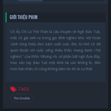
GIỚI THIỆU PHIM
Cô Ấy Chỉ Là Thế Thân là câu chuyện về Ngô Bảo Tuệ,
một cô gái sinh ra trong gia đình nghèo khó. Với hoàn
cảnh túng thiếu đeo bám suốt cuộc đời, từ nhỏ cô đã
quen thuộc với cuộc sống thiếu thốn, mang danh \"hộ
nghèo\" của thôn. Nhưng rồi, số phận bất ngờ đưa đẩy,
trao vào tay Bảo Tuệ một khối tài sản khổng lồ, đến
mức bản thân cô cũng không dám tin đó là sự thật.
TAGS
The Double