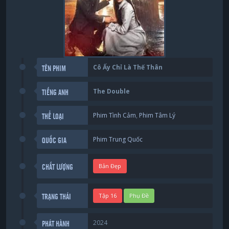
Cô Ấy Chỉ Là Thế Thân
TÊN PHIM
The Double
TIẾNG ANH
Phim Tình Cảm
,
Phim Tâm Lý
THỂ LOẠI
Phim Trung Quốc
QUỐC GIA
Bản Đẹp
CHẤT LƯỢNG
Tập 16
Phụ Đề
TRẠNG THÁI
2024
PHÁT HÀNH