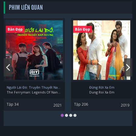
PHIM LIÊN QUAN
Bản Đẹp
Bản Đẹp
Người Lái Đò: Truyền Thuyết Nam Dương
Đừng Rời Xa Em
The Ferryman: Legends Of Nanyang
Dung Roi Xa Em
Tập 34
Tập 206
2021
2019