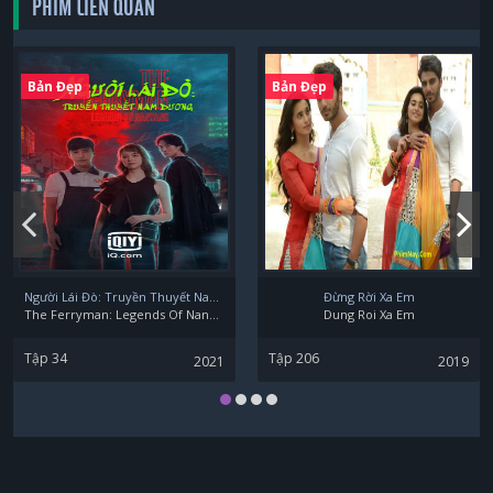
PHIM LIÊN QUAN
Natsuko Yokosawa
Bản Đẹp
Bản Đẹp
Riku Aoyama
Robin Furuya
Người Lái Đò: Truyền Thuyết Nam Dương
Đừng Rời Xa Em
The Ferryman: Legends Of Nanyang
Dung Roi Xa Em
Tập 34
Tập 206
2021
2019
Sakurako Okubo