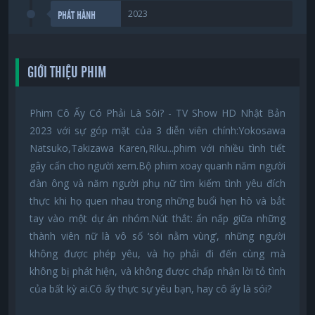
2023
PHÁT HÀNH
GIỚI THIỆU PHIM
Phim Cô Ấy Có Phải Là Sói? - TV Show HD Nhật Bản
2023 với sự góp mặt của 3 diễn viên chính:Yokosawa
Natsuko,Takizawa Karen,Riku...phim với nhiều tình tiết
gây cấn cho người xem.Bộ phim xoay quanh năm người
đàn ông và năm người phụ nữ tìm kiếm tình yêu đích
thực khi họ quen nhau trong những buổi hẹn hò và bắt
tay vào một dự án nhóm.Nút thắt: ẩn nấp giữa những
thành viên nữ là vô số ‘sói nằm vùng’, những người
không được phép yêu, và họ phải đi đến cùng mà
không bị phát hiện, và không được chấp nhận lời tỏ tình
của bất kỳ ai.Cô ấy thực sự yêu bạn, hay cô ấy là sói?