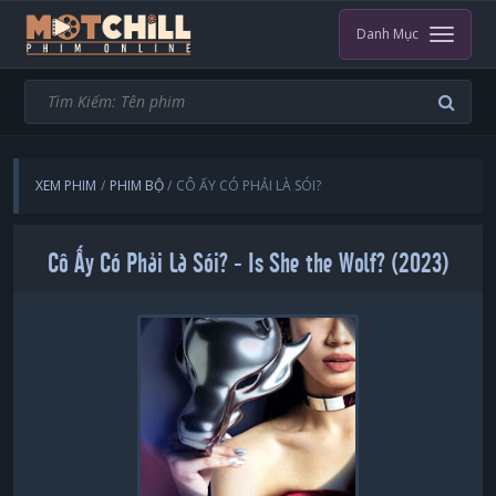
Danh Mục
XEM PHIM
PHIM BỘ
CÔ ẤY CÓ PHẢI LÀ SÓI?
Cô Ấy Có Phải Là Sói? - Is She the Wolf? (2023)