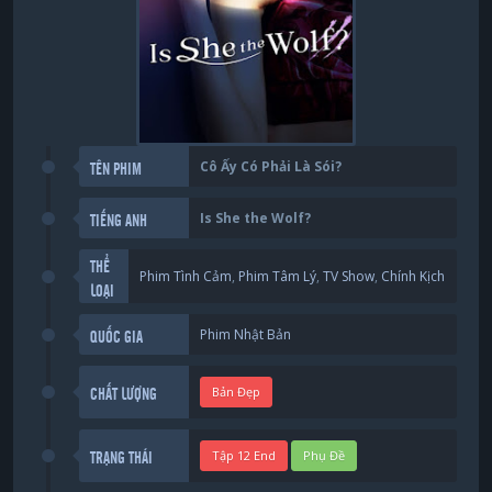
Cô Ấy Có Phải Là Sói?
TÊN PHIM
Is She the Wolf?
TIẾNG ANH
THỂ
Phim Tình Cảm
,
Phim Tâm Lý
,
TV Show
,
Chính Kịch
LOẠI
Phim Nhật Bản
QUỐC GIA
Bản Đẹp
CHẤT LƯỢNG
Tập 12 End
Phụ Đề
TRẠNG THÁI