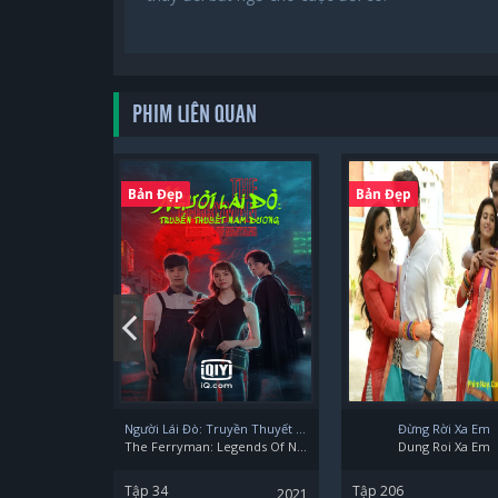
PHIM LIÊN QUAN
Bản Đẹp
Bản Đẹp
Người Lái Đò: Truyền Thuyết Nam Dương
Đừng Rời Xa Em
The Ferryman: Legends Of Nanyang
Dung Roi Xa Em
Tập 34
Tập 206
2021