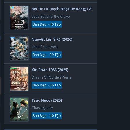
Mộ Tư Từ (Bạch Nhật Đề Đăng) (2026)
Love Beyond the Grave
Bản Đẹp - 40 Tập
Nguyệt Lân Ỷ Kỳ (2026)
Veil of Shadows
Bản Đẹp
Bản Đẹp
Bản Đẹp - 29 Tập
Xin Chào 1983 (2025)
Dream Of Golden Years
Bản Đẹp - 36 Tập
Trục Ngọc (2025)
Chasing Jade
Thẻ Bạn Trai
Yêu Phải Bạn Trai Sao Bắc Đẩu
Bản Đẹp - 40 Tập
Boyfriend Card
Vietsub
30 tập
30 tập
2019
2019