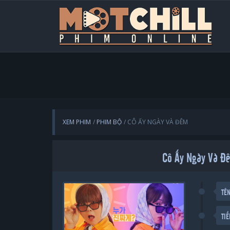
XEM PHIM
PHIM BỘ
CÔ ẤY NGÀY VÀ ĐÊM
Cô Ấy Ngày Và Đê
TÊ
TI