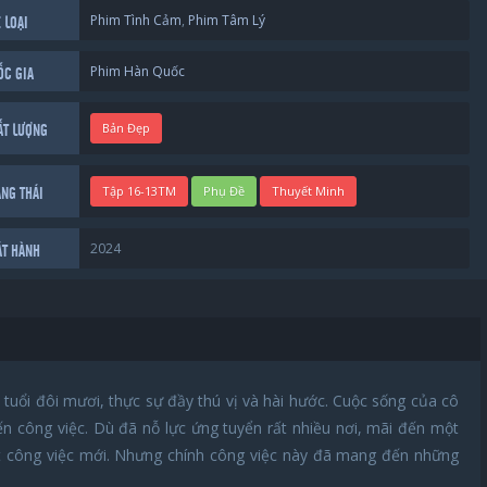
Phim Tình Cảm
,
Phim Tâm Lý
 LOẠI
Phim Hàn Quốc
ỐC GIA
Bản Đẹp
ẤT LƯỢNG
Tập 16-13TM
Phụ Đề
Thuyết Minh
ẠNG THÁI
2024
ÁT HÀNH
 tuổi đôi mươi, thực sự đầy thú vị và hài hước. Cuộc sống của cô
ến công việc. Dù đã nỗ lực ứng tuyển rất nhiều nơi, mãi đến một
t công việc mới. Nhưng chính công việc này đã mang đến những