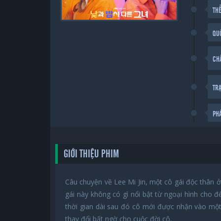
THỂ
QU
CH
TR
PH
GIỚI THIỆU PHIM
Câu chuyện về Lee Mi Jin, một cô gái độc thân ở
gái này không có gì nổi bật từ ngoại hình cho đ
thời gian dài sau đó cô mới được nhận vào mộ
thay đổi bất ngờ cho cuộc đời cô.