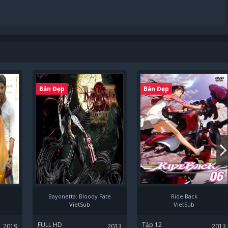
Bản Đẹp
Bản Đẹp
Bayonetta: Bloody Fate
Ride Back
VietSub
VietSub
FULL HD
Tập 12
2019
2013
2013