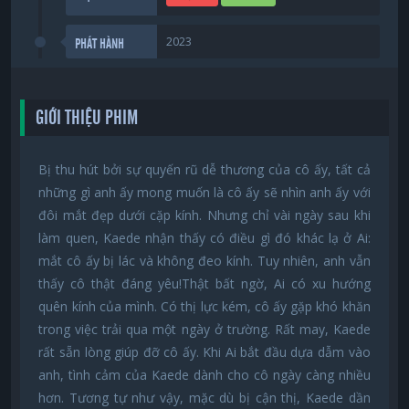
2023
PHÁT HÀNH
GIỚI THIỆU PHIM
Bị thu hút bởi sự quyến rũ dễ thương của cô ấy, tất cả
những gì anh ấy mong muốn là cô ấy sẽ nhìn anh ấy với
đôi mắt đẹp dưới cặp kính. Nhưng chỉ vài ngày sau khi
làm quen, Kaede nhận thấy có điều gì đó khác lạ ở Ai:
mắt cô ấy bị lác và không đeo kính. Tuy nhiên, anh vẫn
thấy cô thật đáng yêu!Thật bất ngờ, Ai có xu hướng
quên kính của mình. Có thị lực kém, cô ấy gặp khó khăn
trong việc trải qua một ngày ở trường. Rất may, Kaede
rất sẵn lòng giúp đỡ cô ấy. Khi Ai bắt đầu dựa dẫm vào
anh, tình cảm của Kaede dành cho cô ngày càng nhiều
hơn. Tương tự như vậy, mặc dù bị cận thị, Kaede dần