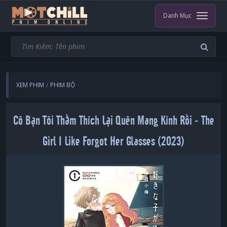
Danh Mục
XEM PHIM
PHIM BỘ
CÔ BẠN TÔI THẦM THÍCH LẠI QUÊN MANG KÍNH RỒI
Cô Bạn Tôi Thầm Thích Lại Quên Mang Kính Rồi - The
Girl I Like Forgot Her Glasses (2023)