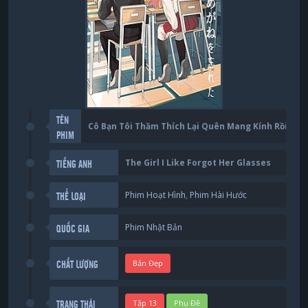
TÊN
Cô Bạn Tôi Thầm Thích Lại Quên Mang Kính Rồi
PHIM
The Girl I Like Forgot Her Glasses
TIẾNG ANH
Phim Hoạt Hình
,
Phim Hài Hước
THỂ LOẠI
Phim Nhật Bản
QUỐC GIA
Bản Đẹp
CHẤT LƯỢNG
Tập 13
Phụ Đề
TRẠNG THÁI