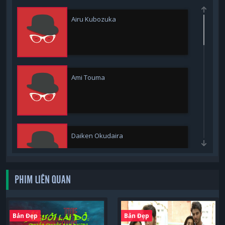
Airu Kubozuka
Ami Touma
Daiken Okudaira
PHIM LIÊN QUAN
Hitomi Honda
Bản Đẹp
Bản Đẹp