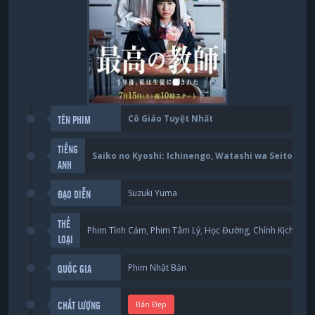
Cô Giáo Tuyệt Nhất
TÊN PHIM
TIẾNG
Saiko no Kyoshi: Ichinengo, Watashi wa Seito ni S
ANH
Suzuki Yuma
ĐẠO DIỄN
THỂ
Phim Tình Cảm
,
Phim Tâm Lý
,
Học Đường
,
Chính Kịch
,
Bí Ẩ
LOẠI
Phim Nhật Bản
QUỐC GIA
Bản Đẹp
CHẤT LƯỢNG