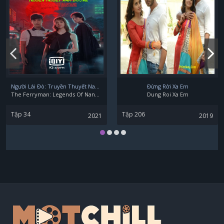
Mana Ashida
Mayu Matsuoka
Người Lái Đò: Truyền Thuyết Nam Dương
Đừng Rời Xa Em
The Ferryman: Legends Of Nanyang
Dung Roi Xa Em
Tập 34
Tập 206
2021
2019
Mizuki Kayashima
Nayuta Fukuzaki