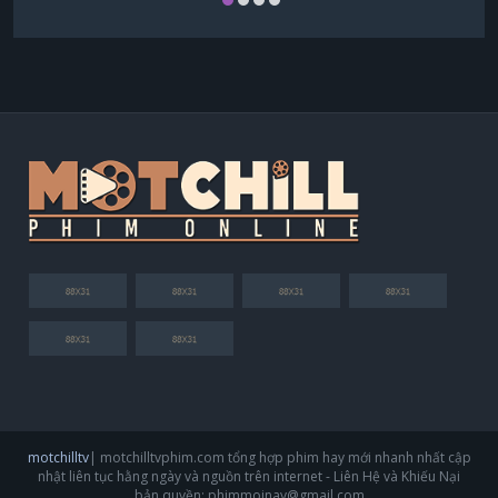
motchilltv
| motchilltvphim.com tổng hợp phim hay mới nhanh nhất cập
nhật liên tục hằng ngày và nguồn trên internet - Liên Hệ và Khiếu Nại
bản quyền:
phimmoinay@gmail.com