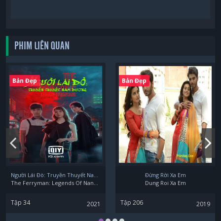
PHIM LIÊN QUAN
Bản Đẹp
Bản Đẹp
Người Lái Đò: Truyền Thuyết Nam Dương
Đừng Rời Xa Em
The Ferryman: Legends Of Nanyang
Dung Roi Xa Em
Tập 34
Tập 206
2021
2019