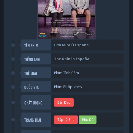
Cơn Mưa Ở Espana
TÊN PHIM
The Rain in España
TIẾNG ANH
Phim Tình Cảm
THỂ LOẠI
Phim Philippines
QUỐC GIA
Bản Đẹp
CHẤT LƯỢNG
Tập 10 End
Phụ Đề
TRẠNG THÁI