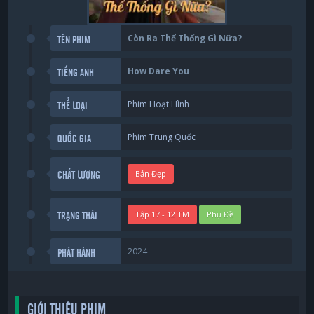
Còn Ra Thể Thống Gì Nữa?
TÊN PHIM
How Dare You
TIẾNG ANH
Phim Hoạt Hình
THỂ LOẠI
Phim Trung Quốc
QUỐC GIA
Bản Đẹp
CHẤT LƯỢNG
Tập 17 - 12 TM
Phụ Đề
TRẠNG THÁI
2024
PHÁT HÀNH
GIỚI THIỆU PHIM