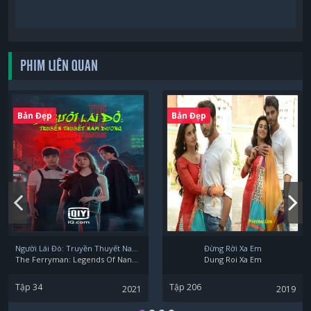
PHIM LIÊN QUAN
Bản Đẹp
Bản Đẹp
Người Lái Đò: Truyền Thuyết Nam Dương
Đừng Rời Xa Em
The Ferryman: Legends Of Nanyang
Dung Roi Xa Em
Tập 34
Tập 206
2021
2019