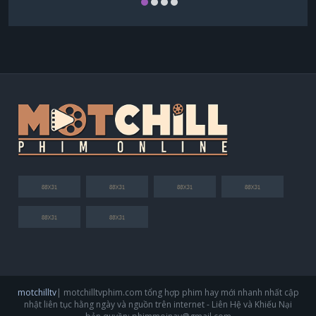
motchilltv
| motchilltvphim.com tổng hợp phim hay mới nhanh nhất cập
nhật liên tục hằng ngày và nguồn trên internet - Liên Hệ và Khiếu Nại