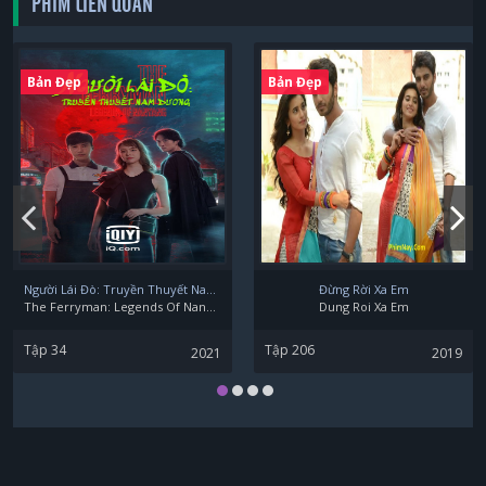
PHIM LIÊN QUAN
Lee Seung Hyub
Bản Đẹp
Bản Đẹp
Jung Young-ju
Song Ji Ho
Người Lái Đò: Truyền Thuyết Nam Dương
Đừng Rời Xa Em
The Ferryman: Legends Of Nanyang
Dung Roi Xa Em
Tập 34
Tập 206
2021
2019
Seo Hye-Won