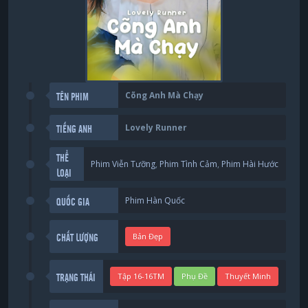
Cõng Anh Mà Chạy
TÊN PHIM
Lovely Runner
TIẾNG ANH
THỂ
Phim Viễn Tưỡng
,
Phim Tình Cảm
,
Phim Hài Hước
LOẠI
Phim Hàn Quốc
QUỐC GIA
Bản Đẹp
CHẤT LƯỢNG
Tập 16-16TM
Phụ Đề
Thuyết Minh
TRẠNG THÁI