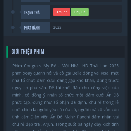
Trailer
Phụ Đề
TRẠNG THÁI
2023
PHÁT HÀNH
GIỚI THIỆU PHIM
Phim Congrats My Ex! - Mới Nhất HD Thái Lan 2023
phim xoay quanh nói về cô gái Bella đóng vai Risa, một
nhà tổ chức đám cưới đang gặp khó khăn, đứng trước
nguy cơ phá sản. Để tái khởi đầu cho công việc của
mình, cô đồng ý nhận tổ chức một đám cưới Ấn Độ
phức tạp. Đúng như số phận đã định, chú rể trong lễ
cưới chính là người yêu cũ của cô, người mà cô vẫn còn
tình cảm.Diễn viên Ấn Độ Mahir Pandhi đảm nhận vai
chú rể đẹp trai, Arjun. Trong suốt ba ngày đầy kịch tính