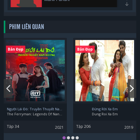
PHIM LIÊN QUAN
Anahita Bhooshan
Bản Đẹp
Bản Đẹp
Người Lái Đò: Truyền Thuyết Nam Dương
Đừng Rời Xa Em
The Ferryman: Legends Of Nanyang
Dung Roi Xa Em
Tập 34
Tập 206
2021
2019