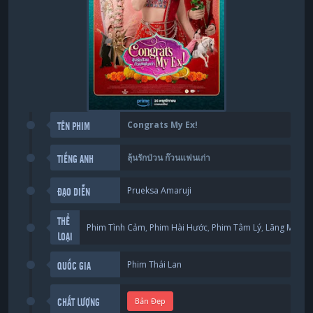
Congrats My Ex!
TÊN PHIM
ลุ้นรักป่วน ก๊วนแฟนเก่า
TIẾNG ANH
Prueksa Amaruji
ĐẠO DIỄN
THỂ
Phim Tình Cảm
,
Phim Hài Hước
,
Phim Tâm Lý
,
Lãng Mạng
LOẠI
Phim Thái Lan
QUỐC GIA
Bản Đẹp
CHẤT LƯỢNG