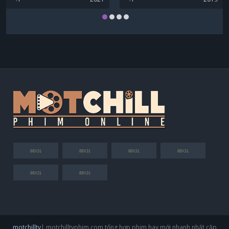
motchilltv
| motchilltvphim.com tổng hợp phim hay mới nhanh nhất cập