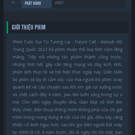
2023
PHÁT HÀNH
GIỚI THIỆU PHIM
Phim Cuộc Gọi Từ Tương Lai - Future Call - Vietsub HD
Trung Quốc 2023 bộ phim thuộc thẻ loại tình cảm lãng
mãng, Tiếp nối những tác phẩm thành công trước,
những tình tiết gây cắn lãng mạng và đầy kịch tính,
phản ánh thực tế xã hội hiện thực ngày nay. Diễn biến
bộ phim sẽ lấy đi cảm xúc của mọi người.Bộ phim xoay
quanh kể về câu chuyện sau khi em gái rơi xuống nước
và chết cách đây 4 năm, Jian Mo luôn sống trong sự u
mê. Cho đến ngày chuyển nhà, Giản Mạt vô tình tìm
thấy chiếc điện thoại thông minh không phải của chị gái
mình trong rương đựng di vật của chị gái, điều này càng
khiến cô kinh ngạc hơn, sau khi gọi điện người bắt máy
lại chính là cô. 4 năm trước, đó là ngày chị tôi mất. Jian