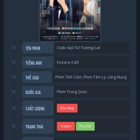
Cuộc Gọi Từ Tương Lai
TÊN PHIM
Future Call
TIẾNG ANH
Phim Tình Cảm
,
Phim Tâm Lý
,
Lãng Mạng
THỂ LOẠI
Phim Trung Quốc
QUỐC GIA
Bản Đẹp
CHẤT LƯỢNG
Trailer
Phụ Đề
TRẠNG THÁI