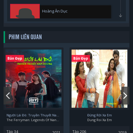
Hoàng Ân Dục
PHIM LIÊN QUAN
Hàn Đông Lâm
Bản Đẹp
Bản Đẹp
Chu Tử Thiến
Người Lái Đò: Truyền Thuyết Nam Dương
Đừng Rời Xa Em
The Ferryman: Legends Of Nanyang
Dung Roi Xa Em
Tập 34
Tập 206
2021
2019