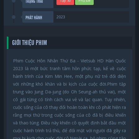
Tập 30
Phụ Đề
TRẠNG THÁI
2023
PHÁT HÀNH
GIỚI THIỆU PHIM
Phim Cuộc Hôn Nhân Thứ Ba - Vietsub HD Hàn Quốc
2023 là một bức tranh tâm hồn phức tạp, kể về cuộc
hành trình của Kim Min Hee, một phụ nữ trẻ đối diện
với những khó khăn và bi kịch của cuộc đời.Phim tập
trung vào Jung Da-jung (do Oh Seung-ah thủ vai), một
cô gái từng có tính cách vui vẻ và lạc quan. Tuy nhiên,
cuộc sống của cô thay đổi hoàn toàn khi cô phát hiện ra
rằng mọi thứ trong cuộc sống của cô đã bị điều khiển
và thao túng. Điều này khiến cô quyết định bắt đầu một
cuộc hành trình trả thù, để đối mặt với người đã gây ra
mọi bi kịch cho cuộc đời cô.Ngoài ra, bộ phim cũng tập