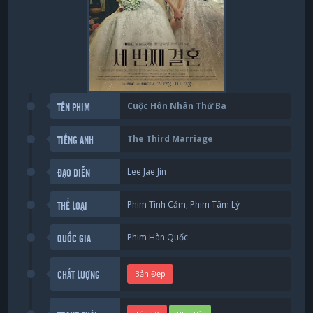
Cuộc Hôn Nhân Thứ Ba
TÊN PHIM
The Third Marriage
TIẾNG ANH
Lee Jae Jin
ĐẠO DIỄN
Phim Tình Cảm
,
Phim Tâm Lý
THỂ LOẠI
Phim Hàn Quốc
QUỐC GIA
Bản Đẹp
CHẤT LƯỢNG