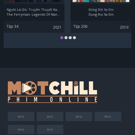
Yoon Hae-young
Người Lái Đò: Truyền Thuyết Nam Dương
Đừng Rời Xa Em
The Ferryman: Legends Of Nanyang
Dung Roi Xa Em
Tập 34
Tập 206
2021
2019
Jeon Noh Min
Ban Hyo Jung
Ahn Nae Sang