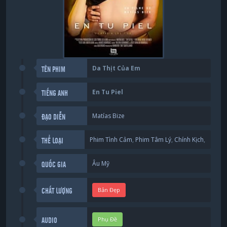
Da Thịt Của Em
TÊN PHIM
En Tu Piel
TIẾNG ANH
Matías Bize
ĐẠO DIỄN
Phim Tình Cảm
,
Phim Tâm Lý
,
Chính Kịch
,
THỂ LOẠI
Âu Mỹ
QUỐC GIA
Bản Đẹp
CHẤT LƯỢNG
Phụ Đề
AUDIO