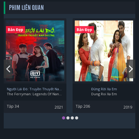
PHIM LIÊN QUAN
Bản Đẹp
Bản Đẹp
Người Lái Đò: Truyền Thuyết Nam Dương
Đừng Rời Xa Em
The Ferryman: Legends Of Nanyang
Dung Roi Xa Em
Tập 34
Tập 206
2021
2019