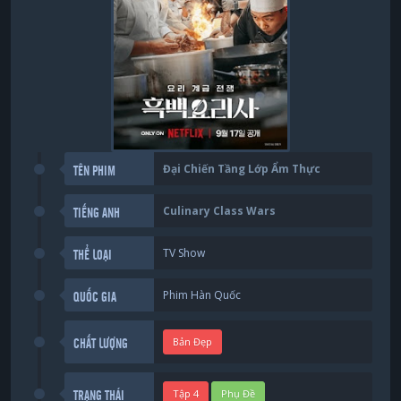
Đại Chiến Tầng Lớp Ẩm Thực
TÊN PHIM
Culinary Class Wars
TIẾNG ANH
TV Show
THỂ LOẠI
Phim Hàn Quốc
QUỐC GIA
Bản Đẹp
CHẤT LƯỢNG
Tập 4
Phụ Đề
TRẠNG THÁI