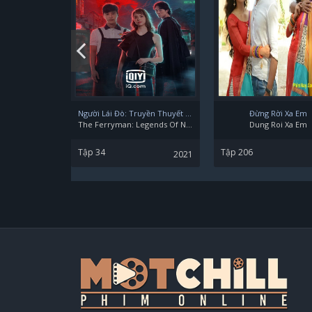
McKinley Belcher
Người Lái Đò: Truyền Thuyết Nam Dương
Đừng Rời Xa Em
Vincent Regan
The Ferryman: Legends Of Nanyang
Dung Roi Xa Em
Tập 34
Tập 206
2021