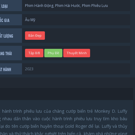
Phim Hành Động
,
Phim Hài Hước
,
Phim Phiêu Lưu
 LOẠI
Âu Mỹ
ỐC GIA
Bản Đẹp
ẤT LƯỢNG
Tập 8/8
Phụ Đề
Thuyết Minh
ẠNG THÁI
2023
ÁT HÀNH
 hành trình phiêu lưu của chàng cướp biển trẻ Monkey D. Luffy
nhau dấn thân vào cuộc hành trình phiêu lưu truy tìm kho báu
i do tên cướp biển huyền thoại Gold Roger để lại. Luffy và thủy
hăn và thử thách khắc nghiệt trên biển cả, khám phá những vùng