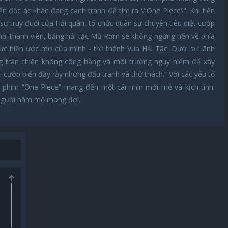
n độc ác khác đang cạnh tranh để tìm ra \"One Piece\". Khi tiến
sự truy đuổi của Hải quân, tổ chức quân sự chuyên tiêu diệt cướp
 mỗi thành viên, băng hải tặc Mũ Rơm sẽ không ngừng tiến về phía
ực hiện ước mơ của mình - trở thành Vua Hải Tặc. Dưới sự lãnh
ng trận chiến không công bằng và môi trường nguy hiểm để xây
i cướp biển đầy rẫy những đấu tranh và thử thách.” Với các yếu tố
ộ phim “One Piece” mang đến một cái nhìn mới mẻ và kịch tính.
 người hâm mộ mong đợi.