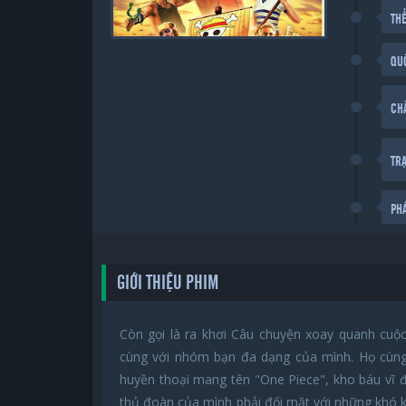
THỂ
QU
CH
TR
PH
GIỚI THIỆU PHIM
Còn gọi là ra khơi Câu chuyện xoay quanh cuộc
cùng với nhóm bạn đa dạng của mình. Họ cùng 
huyền thoại mang tên "One Piece", kho báu vĩ đạ
thủ đoàn của mình phải đối mặt với những khó k