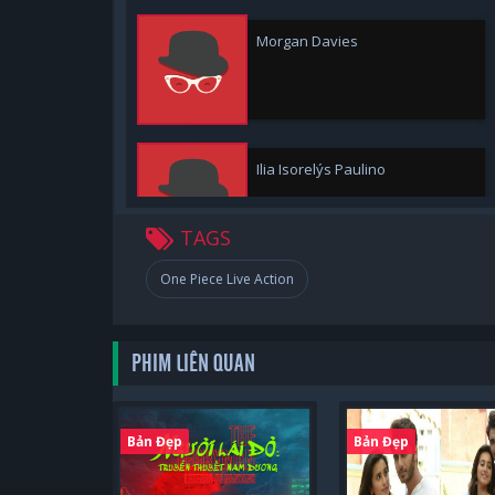
Morgan Davies
Ilia Isorelýs Paulino
TAGS
One Piece Live Action
Aidan Scott
PHIM LIÊN QUAN
Jeff Ward
Bản Đẹp
Bản Đẹp