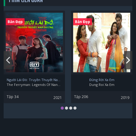
PHIM LIÊN QUAN
Bản Đẹp
Bản Đẹp
Người Lái Đò: Truyền Thuyết Nam Dương
Đừng Rời Xa Em
The Ferryman: Legends Of Nanyang
Dung Roi Xa Em
Tập 34
Tập 206
2021
2019