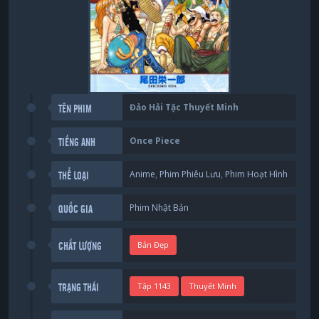
Đảo Hải Tặc Thuyết Minh
TÊN PHIM
Once Piece
TIẾNG ANH
Anime
,
Phim Phiêu Lưu
,
Phim Hoạt Hình
THỂ LOẠI
Phim Nhật Bản
QUỐC GIA
Bản Đẹp
CHẤT LƯỢNG
Tập 1143
Thuyết Minh
TRẠNG THÁI