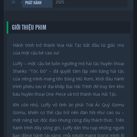
2025
PHÁT HÀNH
GIỚI THIỆU PHIM
Hành trình trở thành Vua Hải Tặc bắt đầu từ giấc mơ
của một cậu bé cao su!
Luffy – một cậu bé luôn ngưỡng mộ hải tặc huyền thoại
Shanks "Tóc Đỏ" – đã quyết tâm lập nên băng hải tặc
của riêng mình mang tên Băng Mũ Rơm, khởi đầu hành
trình phiêu lưu vĩ đại khắp Đại Hải Trình để truy tìm kho
báu huyền thoại One Piece và trở thành Vua Hải Tặc.
Khi còn nhỏ, Luffy vô tình ăn phải Trái Ác Quỷ Gomu
Gomu, khiến cơ thể cậu trở nên đàn hồi như cao su –
một năng lực độc đáo nhưng cũng đầy thách thức. Trên
hành trình đầy sóng gió, Luffy dần thu nạp những người
bạn đồng hành tài năng, mỗi người mang trong mình lý