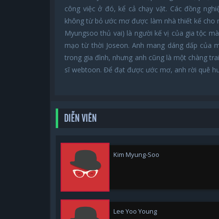
công việc ở đó, kể cả chạy vặt. Các đồng nghi
không từ bỏ ước mơ được làm nhà thiết kế cho m
Myungsoo thủ vai) là người kế vị của gia tộc mà
mạo từ thời Joseon. Anh mang dáng dấp của mộ
trong gia đình, nhưng anh cũng là một chàng tra
sĩ webtoon. Để đạt được ước mơ, anh rời quê h
DIỄN VIÊN
Kim Myung-Soo
Lee Yoo Young