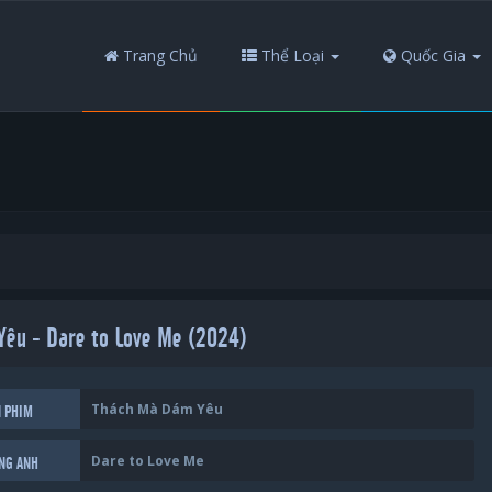
Trang Chủ
Thể Loại
Quốc Gia
êu - Dare to Love Me (2024)
Thách Mà Dám Yêu
N PHIM
Dare to Love Me
ẾNG ANH