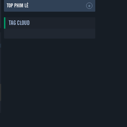
TOP PHIM LẺ
TAG CLOUD
Bản Đẹp
Bản Đẹp
Thẻ Bạn Trai
Yêu Phải Bạn Trai Sao Bắc Đẩu
Boyfriend Card
Vietsub