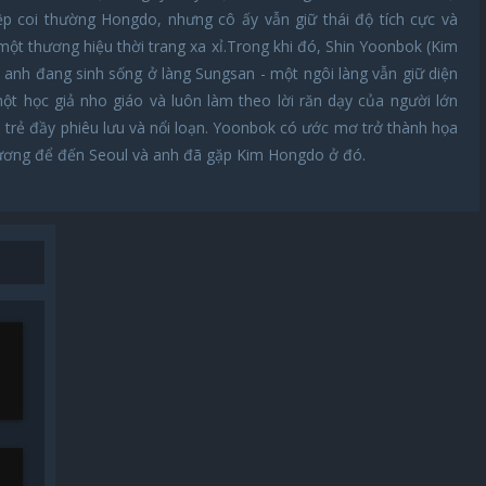
ệp coi thường Hongdo, nhưng cô ấy vẫn giữ thái độ tích cực và
ột thương hiệu thời trang xa xỉ.Trong khi đó, Shin Yoonbok (Kim
 anh đang sinh sống ở làng Sungsan - một ngôi làng vẫn giữ diện
t học giả nho giáo và luôn làm theo lời răn dạy của người lớn
i trẻ đầy phiêu lưu và nổi loạn. Yoonbok có ước mơ trở thành họa
ương để đến Seoul và anh đã gặp Kim Hongdo ở đó.