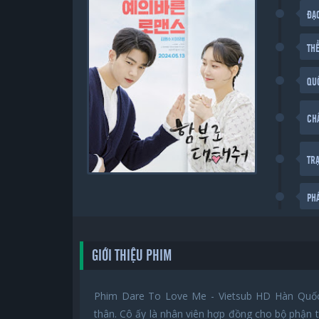
ĐẠ
THỂ
QU
CH
TR
PH
GIỚI THIỆU PHIM
Phim Dare To Love Me - Vietsub HD Hàn Quốc
thân. Cô ấy là nhân viên hợp đồng cho bộ phận 