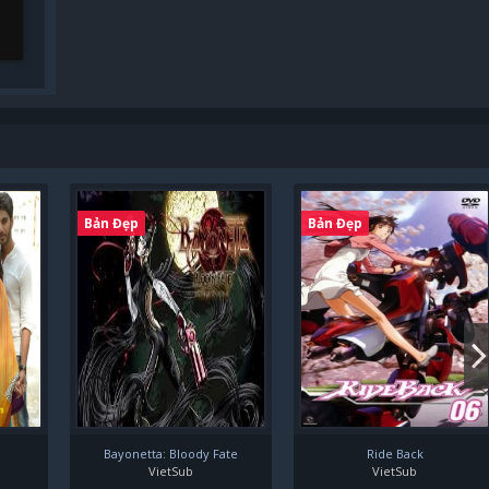
Bản Đẹp
Bản Đẹp
Bayonetta: Bloody Fate
Ride Back
VietSub
VietSub