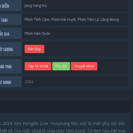
Jang Yang Ho
O DIỄN
Phim Tình Cảm
,
Phim Hài Hước
,
Phim Tâm Lý
,
Lãng Mạng
 LOẠI
Phim Hàn Quốc
ỐC GIA
Bản Đẹp
ẤT LƯỢNG
Tập 16-16TM
Phụ Đề
Thuyết Minh
ẠNG THÁI
2024
ÁT HÀNH
 2024 Kim Hongdo (Lee Yooyoung thủ vai) là một phụ nữ độc
thiết kế của một công ty may mặc tầm trung. Cô làm hầu hết mọi