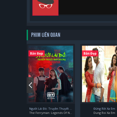
PHIM LIÊN QUAN
Bản Đẹp
Bản Đẹp
Người Lái Đò: Truyền Thuyết Nam Dương
Đừng Rời Xa Em
The Ferryman: Legends Of Nanyang
Dung Roi Xa Em