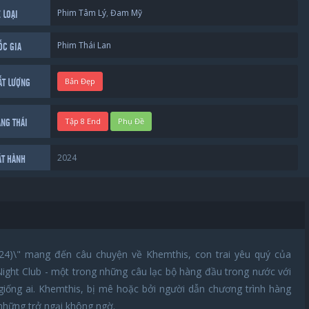
Phim Tâm Lý
,
Đam Mỹ
 LOẠI
Phim Thái Lan
ỐC GIA
Bản Đẹp
ẤT LƯỢNG
Tập 8 End
Phụ Đề
ẠNG THÁI
2024
ÁT HÀNH
4)\" mang đến câu chuyện về Khemthis, con trai yêu quý của
ght Club - một trong những câu lạc bộ hàng đầu trong nước với
iống ai. Khemthis, bị mê hoặc bởi người dẫn chương trình hàng
 những trở ngại không ngờ.