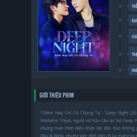
THỂ
QU
CH
TR
PH
GIỚI THIỆU PHIM
\"Đêm Nay Chỉ Có Chúng Ta - Deep Night (202
Madame Freya, người sở hữu câu lạc bộ Deep Ni
những màn trình diễn nhào lộn độc đáo không g
đầu là Wela, nhưng việc đến gần cô lại mang lại