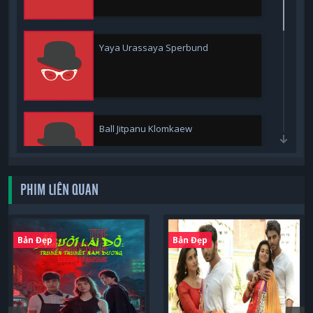
Yaya Urassaya Sperbund
Ball Jitpanu Klomkaew
PHIM LIÊN QUAN
Pear Pitchapa Phanthumchinda
Bản Đẹp
Bản Đẹp
Willie Ruengrit McIntosh