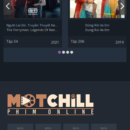
Mean Phiravich Attachitsataporn
Người Lái Đò: Truyền Thuyết Nam Dương
Đừng Rời Xa Em
The Ferryman: Legends Of Nanyang
Dung Roi Xa Em
Tập 34
Tập 206
2021
2019