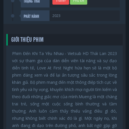
Trailer
Phụ Đề
TRẠNG THÁI
2023
PHÁT HÀNH
GIỚI THIỆU PHIM
Phim Đến Khi Ta Yêu Nhau - Vietsub HD Thái Lan 2023
với sự tham gia của dàn diễn viên tài năng và sự đạo
diễn tinh tế, Love At First Night hứa hẹn sẽ là một bộ
phim đáng xem và để lại ấn tượng sâu sắc trong lòng
khán giả. Bộ phim mang đến một thông điệp tích cực về
tình yêu và hy vọng, khuyến khích mọi người tìm kiếm và
theo đuổi những giấc mơ của mình.Mueng là một chàng
trai trẻ, sống một cuộc sống bình thường và tầm
thường. Anh luôn cảm thấy thiếu vắng điều gì đó,
nhưng không biết chính xác đó là gì. Một ngày nọ, khi
anh đang đi dạo trên đường phố, anh bất ngờ gặp gỡ