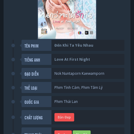
Đến Khi Ta Yêu Nhau
TÊN PHIM
Love At First Night
TIẾNG ANH
Nok Nuntaporn Kaewamporn
ĐẠO DIỄN
Phim Tình Cảm
,
Phim Tâm Lý
THỂ LOẠI
Phim Thái Lan
QUỐC GIA
Bản Đẹp
CHẤT LƯỢNG